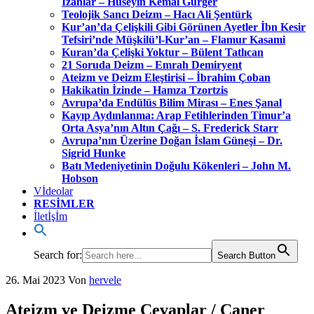
İzahlar – Hüseyin Kemal Gürger
Teolojik Sancı Deizm – Hacı Ali Şentürk
Kur’an’da Çelişkili Gibi Görünen Ayetler İbn Kesir
Tefsiri’nde Müşkilü’l-Kur’an – Flamur Kasami
Kuran’da Çelişki Yoktur – Bülent Tatlıcan
21 Soruda Deizm – Emrah Demiryent
Ateizm ve Deizm Eleştirisi – İbrahim Çoban
Hakikatin İzinde – Hamza Tzortzis
Avrupa’da Endülüs Bilim Mirası – Enes Şanal
Kayıp Aydınlanma: Arap Fetihlerinden Timur’a
Orta Asya’nın Altın Çağı – S. Frederick Starr
Avrupa’nın Üzerine Doğan İslam Güneşi – Dr.
Sigrid Hunke
Batı Medeniyetinin Doğulu Kökenleri – John M.
Hobson
Vİdeolar
RESİMLER
İletİşİm
Search for:
Search Button
26. Mai 2023
Von
hervele
Ateizm ve Deizme Cevaplar / Caner