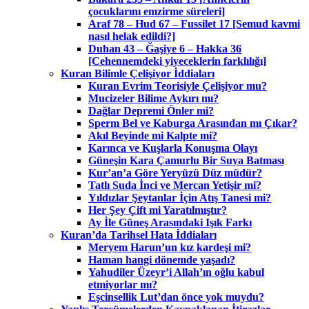
çocuklarını emzirme süreleri]
Araf 78 – Hud 67 – Fussilet 17 [Semud kavmi
nasıl helak edildi?]
Duhan 43 – Ğaşiye 6 – Hakka 36
[Cehennemdeki yiyeceklerin farklılığı]
Kuran Bilimle Çelişiyor İddiaları
Kuran Evrim Teorisiyle Çelişiyor mu?
Mucizeler Bilime Aykırı mı?
Dağlar Depremi Önler mi?
Sperm Bel ve Kaburga Arasından mı Çıkar?
Akıl Beyinde mi Kalpte mi?
Karınca ve Kuşlarla Konuşma Olayı
Güneşin Kara Çamurlu Bir Suya Batması
Kur’an’a Göre Yeryüzü Düz müdür?
Tatlı Suda İnci ve Mercan Yetişir mi?
Yıldızlar Şeytanlar İçin Atış Tanesi mi?
Her Şey Çift mi Yaratılmıştır?
Ay İle Güneş Arasındaki Işık Farkı
Kuran’da Tarihsel Hata İddiaları
Meryem Harun’un kız kardeşi mi?
Haman hangi dönemde yaşadı?
Yahudiler Üzeyr’i Allah’ın oğlu kabul
etmiyorlar mı?
Eşcinsellik Lut’dan önce yok muydu?