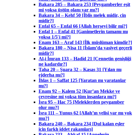
Bakara 285 – Bakara 253 [Peygamberler eşit
mi yoksa üstün olanı var mı?]
Bakara 34 – Kehf 50 [İblis melek midir, cin
midir?]
Enfal 65 – Enfal 66 [Allah herşeyi bilir mi?]
Enfal 1 – Enfal 41 [Ganimetlerin tamamı mı
yoksa 1/5′i mi?]
Enam 163 – Araf 143 [İlk müslüman kimdir?]
Bakara 180 – Nisa 11 [İslam’da vasiyet geçerli
midir?]
Al-i İmran 133 – Hadid 21 [Cennetin genişliği
ne kadardır?]
Taha 20 – Şuara 32 – Kasas 31 [Yılan mı
ejderha mı?]
İhlas 1 – Saffat 125 [Yaratan mı yaratanlar
mı?]
Enam 92 – Kalem 52 [Kur’an Mekke ve
çevresine mi yoksa tüm insanlara mı?]
İsra 95 – Hac 75 [Meleklerden peygamber
olur mu?]
İsra 111 – Yunus 62 [Allah’ın velisi var mı yok
mu?]
Bakara 240 – Bakara 234 [Dul kalan eşler
için farklı iddet rakamları]
Bakara 233 – Ahkaf 15 [Annelerin