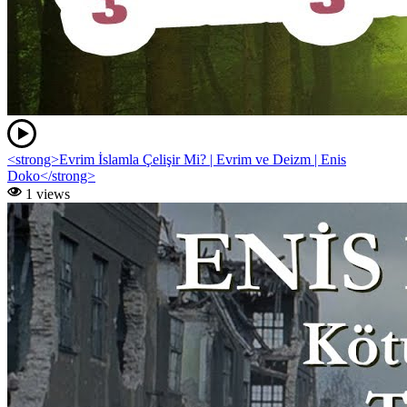
<strong>Evrim İslamla Çelişir Mi? | Evrim ve Deizm | Enis
Doko</strong>
1 views