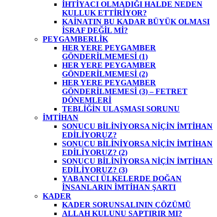
İHTİYACI OLMADIĞI HALDE NEDEN
KULLUK ETTİRİYOR?
KAİNATIN BU KADAR BÜYÜK OLMASI
İSRAF DEĞİL Mİ?
PEYGAMBERLİK
HER YERE PEYGAMBER
GÖNDERİLMEMESİ (1)
HER YERE PEYGAMBER
GÖNDERİLMEMESİ (2)
HER YERE PEYGAMBER
GÖNDERİLMEMESİ (3) – FETRET
DÖNEMLERİ
TEBLİĞİN ULAŞMASI SORUNU
İMTİHAN
SONUCU BİLİNİYORSA NİÇİN İMTİHAN
EDİLİYORUZ?
SONUCU BİLİNİYORSA NİÇİN İMTİHAN
EDİLİYORUZ? (2)
SONUCU BİLİNİYORSA NİÇİN İMTİHAN
EDİLİYORUZ? (3)
YABANCI ÜLKELERDE DOĞAN
İNSANLARIN İMTİHAN ŞARTI
KADER
KADER SORUNSALININ ÇÖZÜMÜ
ALLAH KULUNU SAPTIRIR MI?