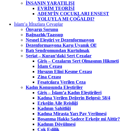
İNSANIN YARATILIŞI
EVRİM TEORİSİ
ADEM’İN ÇOCUKLARI ENSEST
YOLUYLA MI ÇOĞALDI?
İslam’a İtİrazlara Cevaplar
Önyargı Sorunu
Bağnazlık/Taassup
Nesnel Eleştiri ve Dezenformasyon
Dezenformasyona Karşı Uyanık Ol!
Batı Sendromundan Kurtulmak
Şeriat – Kuran’daki Sert Cezalar
Giriş – Cezaların Sert Olmasının Hikmeti
İdam Cezası
Hırsızın Elini Kesme Cezası
Zina Cezası
Fesatçılara Verilen Ceza
Kadın Konusunda Eleştiriler
Giriş – İslam’a Kadın Eleştirileri
Kadına Verilen Değerin Belgesi: 58/4
Erkeğin Aile Reisliği
Kadının Şahitliği
Kadına Mirasta Yarı Pay Verilmesi
Boşanma Hakkı Sadece Erkeğe mi Aittir?
Kadının Dövülmesi
Çok Eşlilik