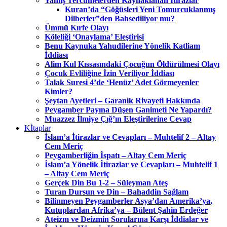
Yanlış Tercümelerden Kaynaklanan İtirazlar
Kuran’da “Göğüsleri Yeni Tomurcuklanmış
Dilberler”den Bahsediliyor mu?
Ümmü Kırfe Olayı
Köleliği ‘Onaylama’ Eleştirisi
Benu Kaynuka Yahudilerine Yönelik Katliam
İddiası
Alim Kul Kıssasındaki Çocuğun Öldürülmesi Olayı
Çocuk Evliliğine İzin Veriliyor İddiası
Talak Suresi 4’de ‘Henüz’ Adet Görmeyenler
Kimler?
Şeytan Ayetleri – Garanik Rivayeti Hakkında
Peygamber Payına Düşen Ganimeti Ne Yapardı?
Muazzez İlmiye Çığ’ın Eleştirilerine Cevap
Kİtaplar
İslam’a İtirazlar ve Cevapları – Muhtelif 2 – Altay
Cem Meriç
Peygamberliğin İspatı – Altay Cem Meriç
İslam’a Yönelik İtirazlar ve Cevapları – Muhtelif 1
– Altay Cem Meriç
Gerçek Din Bu 1-2 – Süleyman Ateş
Turan Dursun ve Din – Bahaddin Sağlam
Bilinmeyen Peygamberler Asya’dan Amerika’ya,
Kutuplardan Afrika’ya – Bülent Şahin Erdeğer
Ateizm ve Deizmin Sorularına Karşı İddialar ve