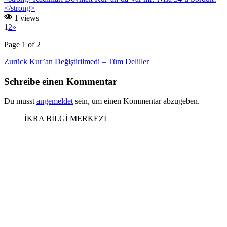
</strong>
1 views
1
2
»
Page 1 of 2
Beitragsnavigation
Vorheriger
Zurück
Kur’an Değiştirilmedi – Tüm Deliller
Beitrag
Schreibe einen Kommentar
Du musst
angemeldet
sein, um einen Kommentar abzugeben.
İKRA BİLGİ MERKEZİ