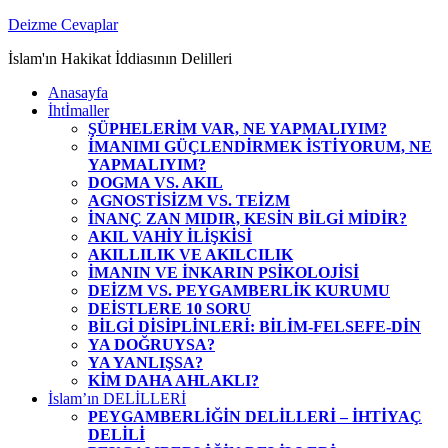
Zum
Deizme Cevaplar
Inhalt
İslam'ın Hakikat İddiasının Delilleri
springen
Anasayfa
İhtİmaller
ŞÜPHELERİM VAR, NE YAPMALIYIM?
İMANIMI GÜÇLENDİRMEK İSTİYORUM, NE
YAPMALIYIM?
DOGMA VS. AKIL
AGNOSTİSİZM VS. TEİZM
İNANÇ ZAN MIDIR, KESİN BİLGİ MİDİR?
AKIL VAHİY İLİŞKİSİ
AKILLILIK VE AKILCILIK
İMANIN VE İNKARIN PSİKOLOJİSİ
DEİZM VS. PEYGAMBERLİK KURUMU
DEİSTLERE 10 SORU
BİLGİ DİSİPLİNLERİ: BİLİM-FELSEFE-DİN
YA DOĞRUYSA?
YA YANLIŞSA?
KİM DAHA AHLAKLI?
İslam’ın DELİLLERİ
PEYGAMBERLİĞİN DELİLLERİ – İHTİYAÇ
DELİLİ