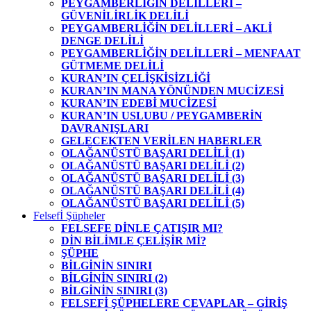
PEYGAMBERLİĞİN DELİLLERİ –
GÜVENİLİRLİK DELİLİ
PEYGAMBERLİĞİN DELİLLERİ – AKLİ
DENGE DELİLİ
PEYGAMBERLİĞİN DELİLLERİ – MENFAAT
GÜTMEME DELİLİ
KURAN’IN ÇELİŞKİSİZLİĞİ
KURAN’IN MANA YÖNÜNDEN MUCİZESİ
KURAN’IN EDEBİ MUCİZESİ
KURAN’IN USLUBU / PEYGAMBERİN
DAVRANIŞLARI
GELECEKTEN VERİLEN HABERLER
OLAĞANÜSTÜ BAŞARI DELİLİ (1)
OLAĞANÜSTÜ BAŞARI DELİLİ (2)
OLAĞANÜSTÜ BAŞARI DELİLİ (3)
OLAĞANÜSTÜ BAŞARI DELİLİ (4)
OLAĞANÜSTÜ BAŞARI DELİLİ (5)
Felsefİ Şüpheler
FELSEFE DİNLE ÇATIŞIR MI?
DİN BİLİMLE ÇELİŞİR Mİ?
ŞÜPHE
BİLGİNİN SINIRI
BİLGİNİN SINIRI (2)
BİLGİNİN SINIRI (3)
FELSEFİ ŞÜPHELERE CEVAPLAR – GİRİŞ