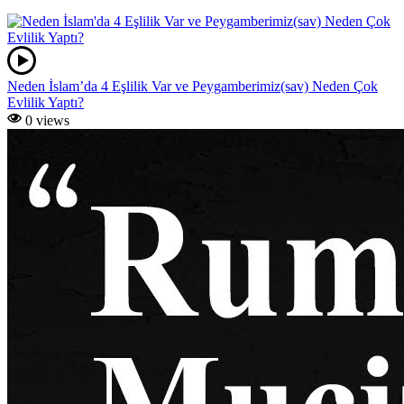
Neden İslam’da 4 Eşlilik Var ve Peygamberimiz(sav) Neden Çok
Evlilik Yaptı?
0 views