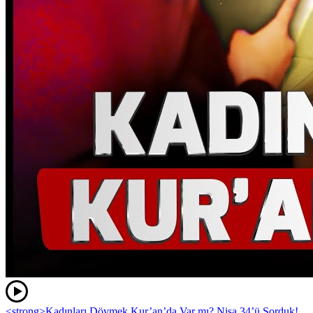
<strong>Kadınları Dövmek Kur’an’da Var mı? Nisa 34’ü Sorduk!