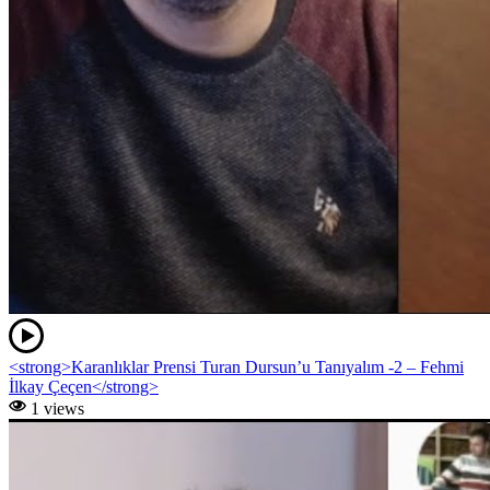
<strong>Karanlıklar Prensi Turan Dursun’u Tanıyalım -2 – Fehmi
İlkay Çeçen</strong>
1 views