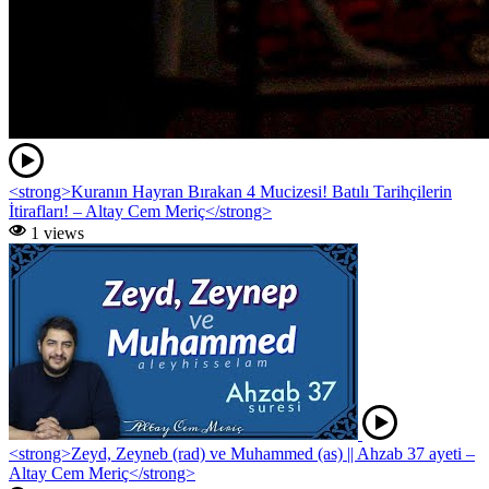
<strong>Kuranın Hayran Bırakan 4 Mucizesi! Batılı Tarihçilerin
İtirafları! – Altay Cem Meriç</strong>
1 views
<strong>Zeyd, Zeyneb (rad) ve Muhammed (as) || Ahzab 37 ayeti –
Altay Cem Meriç</strong>