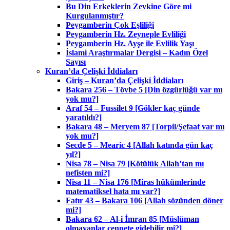
Bu Din Erkeklerin Zevkine Göre mi
Kurgulanmıştır?
Peygamberin Çok Eşliliği
Peygamberin Hz. Zeyneple Evliliği
Peygamberin Hz. Ayşe ile Evlilik Yaşı
İslami Araştırmalar Dergisi – Kadın Özel
Sayısı
Kuran’da Çelişki İddiaları
Giriş – Kuran’da Çelişki İddiaları
Bakara 256 – Tövbe 5 [Din özgürlüğü var mı
yok mu?]
Araf 54 – Fussilet 9 [Gökler kaç günde
yaratıldı?]
Bakara 48 – Meryem 87 [Torpil/Şefaat var mı
yok mu?]
Secde 5 – Mearic 4 [Allah katında gün kaç
yıl?]
Nisa 78 – Nisa 79 [Kötülük Allah’tan mı
nefisten mi?]
Nisa 11 – Nisa 176 [Miras hükümlerinde
matematiksel hata mı var?]
Fatır 43 – Bakara 106 [Allah sözünden döner
mi?]
Bakara 62 – Al-i İmran 85 [Müslüman
olmayanlar cennete gidebilir mi?]