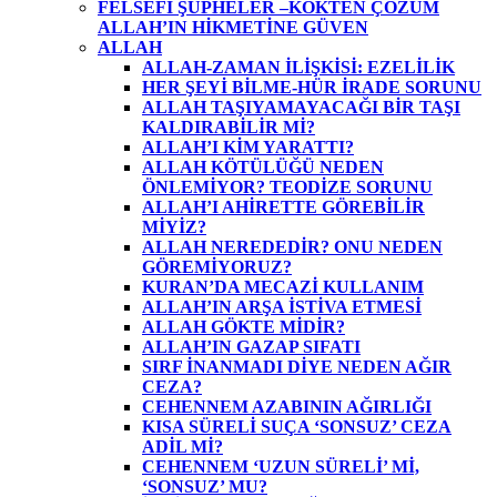
FELSEFİ ŞÜPHELER –KÖKTEN ÇÖZÜM
ALLAH’IN HİKMETİNE GÜVEN
ALLAH
ALLAH-ZAMAN İLİŞKİSİ: EZELİLİK
HER ŞEYİ BİLME-HÜR İRADE SORUNU
ALLAH TAŞIYAMAYACAĞI BİR TAŞI
KALDIRABİLİR Mİ?
ALLAH’I KİM YARATTI?
ALLAH KÖTÜLÜĞÜ NEDEN
ÖNLEMİYOR? TEODİZE SORUNU
ALLAH’I AHİRETTE GÖREBİLİR
MİYİZ?
ALLAH NEREDEDİR? ONU NEDEN
GÖREMİYORUZ?
KURAN’DA MECAZİ KULLANIM
ALLAH’IN ARŞA İSTİVA ETMESİ
ALLAH GÖKTE MİDİR?
ALLAH’IN GAZAP SIFATI
SIRF İNANMADI DİYE NEDEN AĞIR
CEZA?
CEHENNEM AZABININ AĞIRLIĞI
KISA SÜRELİ SUÇA ‘SONSUZ’ CEZA
ADİL Mİ?
CEHENNEM ‘UZUN SÜRELİ’ Mİ,
‘SONSUZ’ MU?