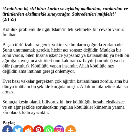
‘Andolsun ki, sizi biraz korku ve açlıkla; mallardan, canlardan ve
ürünlerden eksiltmekle sınayacağız. Sabredenleri müjdele!’
(2/155)
Kötülük problemi ile ilgili İslam’ın tek kelimelik bir cevabı vardır:
İmtihan.
Başka türlü izahlara gerek yoktur ve bunların çoğu da zorlamadır.
Şunu unutmamak gerekir, hiçbir acı sonsuz değildir. Mutlaka bir
sonu vardır, biter. İnsana işkence yapsanız ya katlanabilir, ya belli bir
ağırlığa kavuşunca sinirleri onu kaldıramaz bayılır(kurtulur) ya da
ölür (kurtulur). Kötülüğü yapan insandır, Allah kötülüğe razı
değildir, ama imtihan gereği önlemiyor.
Evet bazı vakalar gerçekten çok ağırdır, katlanılması zordur, ama bu
dünya imtihanı bu şekilde kurgulanmıştır. Allah’ın hikmetine akıl sır
ermez.
Sonuçta kesin olarak biliyoruz ki, her kötülüğün hesabı eksiksizce
ve en ağır şekilde sorulacaktır, yapılan kötülükler kimsenin yanına
kâr olarak kalmayacaktır.
Paylaş