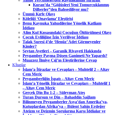
Yanlış Tercümelerden Kaynaklanan İtirazlar
Kuran’da “Göğüsleri Yeni Tomurcuklanmış
Dilberler”den Bahsediliyor mu?
Ümmü Kırfe Olayı
Köleliği ‘Onaylama’ Eleştirisi
Benu Kaynuka Yahudilerine Yönelik Katliam
İddiası
Alim Kul Kıssasındaki Çocuğun Öldürülmesi Olayı
Çocuk Evliliğine İzin Veriliyor İddiası
Talak Suresi 4’de ‘Henüz’ Adet Görmeyenler
Kimler?
Şeytan Ayetleri – Garanik Rivayeti Hakkında
Peygamber Payına Düşen Ganimeti Ne Yapardı?
Muazzez İlmiye Çığ’ın Eleştirilerine Cevap
Kİtaplar
İslam’a İtirazlar ve Cevapları – Muhtelif 2 – Altay
Cem Meriç
Peygamberliğin İspatı – Altay Cem Meriç
İslam’a Yönelik İtirazlar ve Cevapları – Muhtelif 1
– Altay Cem Meriç
Gerçek Din Bu 1-2 – Süleyman Ateş
Turan Dursun ve Din – Bahaddin Sağlam
Bilinmeyen Peygamberler Asya’dan Amerika’ya,
Kutuplardan Afrika’ya – Bülent Şahin Erdeğer
Ateizm ve Deizmin Sorularına Karşı İddialar ve