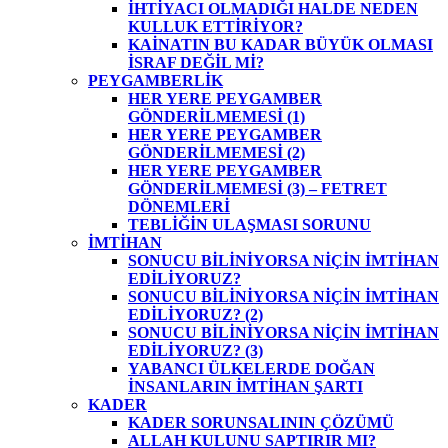
İHTİYACI OLMADIĞI HALDE NEDEN
KULLUK ETTİRİYOR?
KAİNATIN BU KADAR BÜYÜK OLMASI
İSRAF DEĞİL Mİ?
PEYGAMBERLİK
HER YERE PEYGAMBER
GÖNDERİLMEMESİ (1)
HER YERE PEYGAMBER
GÖNDERİLMEMESİ (2)
HER YERE PEYGAMBER
GÖNDERİLMEMESİ (3) – FETRET
DÖNEMLERİ
TEBLİĞİN ULAŞMASI SORUNU
İMTİHAN
SONUCU BİLİNİYORSA NİÇİN İMTİHAN
EDİLİYORUZ?
SONUCU BİLİNİYORSA NİÇİN İMTİHAN
EDİLİYORUZ? (2)
SONUCU BİLİNİYORSA NİÇİN İMTİHAN
EDİLİYORUZ? (3)
YABANCI ÜLKELERDE DOĞAN
İNSANLARIN İMTİHAN ŞARTI
KADER
KADER SORUNSALININ ÇÖZÜMÜ
ALLAH KULUNU SAPTIRIR MI?