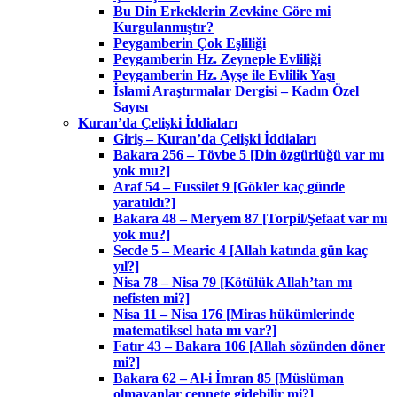
Bu Din Erkeklerin Zevkine Göre mi
Kurgulanmıştır?
Peygamberin Çok Eşliliği
Peygamberin Hz. Zeyneple Evliliği
Peygamberin Hz. Ayşe ile Evlilik Yaşı
İslami Araştırmalar Dergisi – Kadın Özel
Sayısı
Kuran’da Çelişki İddiaları
Giriş – Kuran’da Çelişki İddiaları
Bakara 256 – Tövbe 5 [Din özgürlüğü var mı
yok mu?]
Araf 54 – Fussilet 9 [Gökler kaç günde
yaratıldı?]
Bakara 48 – Meryem 87 [Torpil/Şefaat var mı
yok mu?]
Secde 5 – Mearic 4 [Allah katında gün kaç
yıl?]
Nisa 78 – Nisa 79 [Kötülük Allah’tan mı
nefisten mi?]
Nisa 11 – Nisa 176 [Miras hükümlerinde
matematiksel hata mı var?]
Fatır 43 – Bakara 106 [Allah sözünden döner
mi?]
Bakara 62 – Al-i İmran 85 [Müslüman
olmayanlar cennete gidebilir mi?]