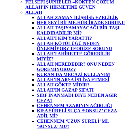
FELSEFİ ŞÜPHELER –KÖKTEN ÇÖZÜM
ALLAH’IN HİKMETİNE GÜVEN
ALLAH
ALLAH-ZAMAN İLİŞKİSİ: EZELİLİK
HER ŞEYİ BİLME-HÜR İRADE SORUNU
ALLAH TAŞIYAMAYACAĞI BİR TAŞI
KALDIRABİLİR Mİ?
ALLAH’I KİM YARATTI?
ALLAH KÖTÜLÜĞÜ NEDEN
ÖNLEMİYOR? TEODİZE SORUNU
ALLAH’I AHİRETTE GÖREBİLİR
MİYİZ?
ALLAH NEREDEDİR? ONU NEDEN
GÖREMİYORUZ?
KURAN’DA MECAZİ KULLANIM
ALLAH’IN ARŞA İSTİVA ETMESİ
ALLAH GÖKTE MİDİR?
ALLAH’IN GAZAP SIFATI
SIRF İNANMADI DİYE NEDEN AĞIR
CEZA?
CEHENNEM AZABININ AĞIRLIĞI
KISA SÜRELİ SUÇA ‘SONSUZ’ CEZA
ADİL Mİ?
CEHENNEM ‘UZUN SÜRELİ’ Mİ,
‘SONSUZ’ MU?