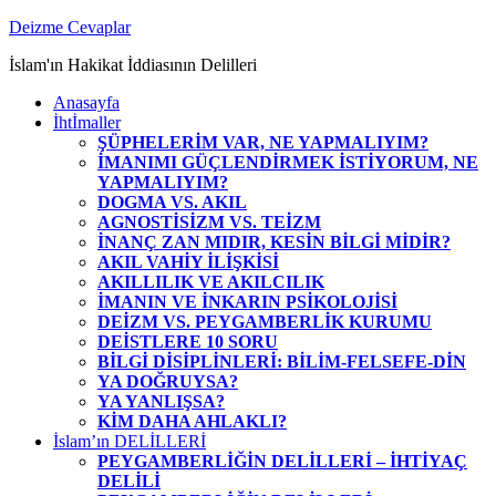
Zum
Deizme Cevaplar
Inhalt
İslam'ın Hakikat İddiasının Delilleri
springen
Anasayfa
İhtİmaller
ŞÜPHELERİM VAR, NE YAPMALIYIM?
İMANIMI GÜÇLENDİRMEK İSTİYORUM, NE
YAPMALIYIM?
DOGMA VS. AKIL
AGNOSTİSİZM VS. TEİZM
İNANÇ ZAN MIDIR, KESİN BİLGİ MİDİR?
AKIL VAHİY İLİŞKİSİ
AKILLILIK VE AKILCILIK
İMANIN VE İNKARIN PSİKOLOJİSİ
DEİZM VS. PEYGAMBERLİK KURUMU
DEİSTLERE 10 SORU
BİLGİ DİSİPLİNLERİ: BİLİM-FELSEFE-DİN
YA DOĞRUYSA?
YA YANLIŞSA?
KİM DAHA AHLAKLI?
İslam’ın DELİLLERİ
PEYGAMBERLİĞİN DELİLLERİ – İHTİYAÇ
DELİLİ