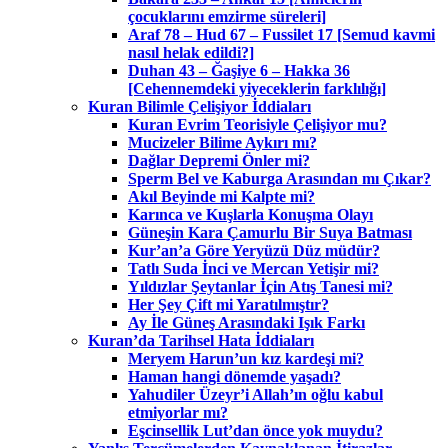
çocuklarını emzirme süreleri]
Araf 78 – Hud 67 – Fussilet 17 [Semud kavmi
nasıl helak edildi?]
Duhan 43 – Ğaşiye 6 – Hakka 36
[Cehennemdeki yiyeceklerin farklılığı]
Kuran Bilimle Çelişiyor İddiaları
Kuran Evrim Teorisiyle Çelişiyor mu?
Mucizeler Bilime Aykırı mı?
Dağlar Depremi Önler mi?
Sperm Bel ve Kaburga Arasından mı Çıkar?
Akıl Beyinde mi Kalpte mi?
Karınca ve Kuşlarla Konuşma Olayı
Güneşin Kara Çamurlu Bir Suya Batması
Kur’an’a Göre Yeryüzü Düz müdür?
Tatlı Suda İnci ve Mercan Yetişir mi?
Yıldızlar Şeytanlar İçin Atış Tanesi mi?
Her Şey Çift mi Yaratılmıştır?
Ay İle Güneş Arasındaki Işık Farkı
Kuran’da Tarihsel Hata İddiaları
Meryem Harun’un kız kardeşi mi?
Haman hangi dönemde yaşadı?
Yahudiler Üzeyr’i Allah’ın oğlu kabul
etmiyorlar mı?
Eşcinsellik Lut’dan önce yok muydu?