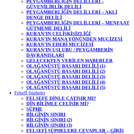
PEYGAMBERLİĞİN DELİLLERİ –
GÜVENİLİRLİK DELİLİ
PEYGAMBERLİĞİN DELİLLERİ – AKLİ
DENGE DELİLİ
PEYGAMBERLİĞİN DELİLLERİ – MENFAAT
GÜTMEME DELİLİ
KURAN’IN ÇELİŞKİSİZLİĞİ
KURAN’IN MANA YÖNÜNDEN MUCİZESİ
KURAN’IN EDEBİ MUCİZESİ
KURAN’IN USLUBU / PEYGAMBERİN
DAVRANIŞLARI
GELECEKTEN VERİLEN HABERLER
OLAĞANÜSTÜ BAŞARI DELİLİ (1)
OLAĞANÜSTÜ BAŞARI DELİLİ (2)
OLAĞANÜSTÜ BAŞARI DELİLİ (3)
OLAĞANÜSTÜ BAŞARI DELİLİ (4)
OLAĞANÜSTÜ BAŞARI DELİLİ (5)
Felsefİ Şüpheler
FELSEFE DİNLE ÇATIŞIR MI?
DİN BİLİMLE ÇELİŞİR Mİ?
ŞÜPHE
BİLGİNİN SINIRI
BİLGİNİN SINIRI (2)
BİLGİNİN SINIRI (3)
FELSEFİ ŞÜPHELERE CEVAPLAR – GİRİŞ