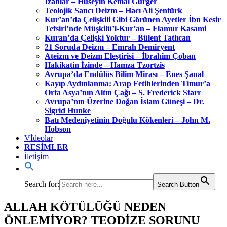
İzahlar – Hüseyin Kemal Gürger
Teolojik Sancı Deizm – Hacı Ali Şentürk
Kur’an’da Çelişkili Gibi Görünen Ayetler İbn Kesir
Tefsiri’nde Müşkilü’l-Kur’an – Flamur Kasami
Kuran’da Çelişki Yoktur – Bülent Tatlıcan
21 Soruda Deizm – Emrah Demiryent
Ateizm ve Deizm Eleştirisi – İbrahim Çoban
Hakikatin İzinde – Hamza Tzortzis
Avrupa’da Endülüs Bilim Mirası – Enes Şanal
Kayıp Aydınlanma: Arap Fetihlerinden Timur’a
Orta Asya’nın Altın Çağı – S. Frederick Starr
Avrupa’nın Üzerine Doğan İslam Güneşi – Dr.
Sigrid Hunke
Batı Medeniyetinin Doğulu Kökenleri – John M.
Hobson
Vİdeolar
RESİMLER
İletİşİm
Search for:
Search Button
ALLAH KÖTÜLÜĞÜ NEDEN
ÖNLEMİYOR? TEODİZE SORUNU