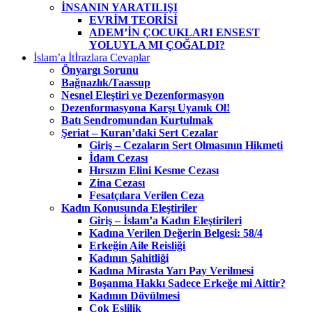
İNSANIN YARATILIŞI
EVRİM TEORİSİ
ADEM’İN ÇOCUKLARI ENSEST
YOLUYLA MI ÇOĞALDI?
İslam’a İtİrazlara Cevaplar
Önyargı Sorunu
Bağnazlık/Taassup
Nesnel Eleştiri ve Dezenformasyon
Dezenformasyona Karşı Uyanık Ol!
Batı Sendromundan Kurtulmak
Şeriat – Kuran’daki Sert Cezalar
Giriş – Cezaların Sert Olmasının Hikmeti
İdam Cezası
Hırsızın Elini Kesme Cezası
Zina Cezası
Fesatçılara Verilen Ceza
Kadın Konusunda Eleştiriler
Giriş – İslam’a Kadın Eleştirileri
Kadına Verilen Değerin Belgesi: 58/4
Erkeğin Aile Reisliği
Kadının Şahitliği
Kadına Mirasta Yarı Pay Verilmesi
Boşanma Hakkı Sadece Erkeğe mi Aittir?
Kadının Dövülmesi
Çok Eşlilik