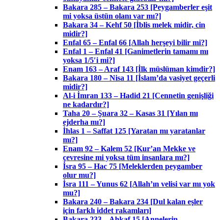
Bakara 285 – Bakara 253 [Peygamberler eşit
mi yoksa üstün olanı var mı?]
Bakara 34 – Kehf 50 [İblis melek midir, cin
midir?]
Enfal 65 – Enfal 66 [Allah herşeyi bilir mi?]
Enfal 1 – Enfal 41 [Ganimetlerin tamamı mı
yoksa 1/5′i mi?]
Enam 163 – Araf 143 [İlk müslüman kimdir?]
Bakara 180 – Nisa 11 [İslam’da vasiyet geçerli
midir?]
Al-i İmran 133 – Hadid 21 [Cennetin genişliği
ne kadardır?]
Taha 20 – Şuara 32 – Kasas 31 [Yılan mı
ejderha mı?]
İhlas 1 – Saffat 125 [Yaratan mı yaratanlar
mı?]
Enam 92 – Kalem 52 [Kur’an Mekke ve
çevresine mi yoksa tüm insanlara mı?]
İsra 95 – Hac 75 [Meleklerden peygamber
olur mu?]
İsra 111 – Yunus 62 [Allah’ın velisi var mı yok
mu?]
Bakara 240 – Bakara 234 [Dul kalan eşler
için farklı iddet rakamları]
Bakara 233 – Ahkaf 15 [Annelerin