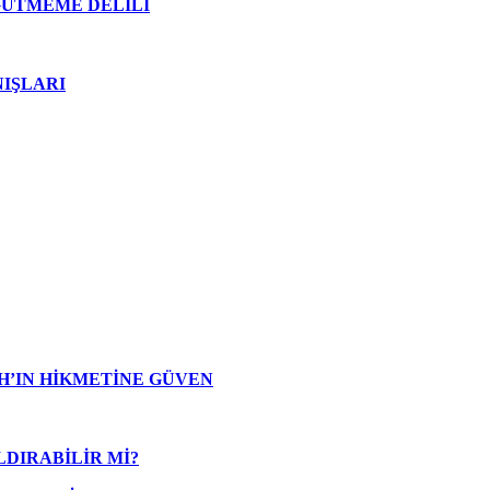
GÜTMEME DELİLİ
IŞLARI
H’IN HİKMETİNE GÜVEN
LDIRABİLİR Mİ?