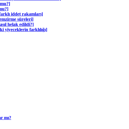
 mu?]
 mu?]
arklı iddet rakamları]
emzirme süreleri]
sıl helak edildi?]
yiyeceklerin farklılığı]
ar mı?