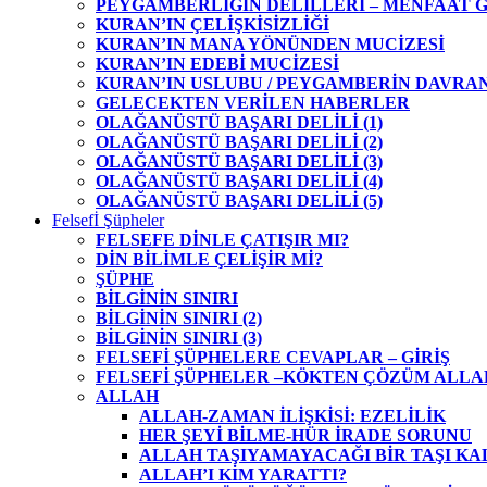
PEYGAMBERLİĞİN DELİLLERİ – MENFAAT 
KURAN’IN ÇELİŞKİSİZLİĞİ
KURAN’IN MANA YÖNÜNDEN MUCİZESİ
KURAN’IN EDEBİ MUCİZESİ
KURAN’IN USLUBU / PEYGAMBERİN DAVRAN
GELECEKTEN VERİLEN HABERLER
OLAĞANÜSTÜ BAŞARI DELİLİ (1)
OLAĞANÜSTÜ BAŞARI DELİLİ (2)
OLAĞANÜSTÜ BAŞARI DELİLİ (3)
OLAĞANÜSTÜ BAŞARI DELİLİ (4)
OLAĞANÜSTÜ BAŞARI DELİLİ (5)
Felsefİ Şüpheler
FELSEFE DİNLE ÇATIŞIR MI?
DİN BİLİMLE ÇELİŞİR Mİ?
ŞÜPHE
BİLGİNİN SINIRI
BİLGİNİN SINIRI (2)
BİLGİNİN SINIRI (3)
FELSEFİ ŞÜPHELERE CEVAPLAR – GİRİŞ
FELSEFİ ŞÜPHELER –KÖKTEN ÇÖZÜM ALLA
ALLAH
ALLAH-ZAMAN İLİŞKİSİ: EZELİLİK
HER ŞEYİ BİLME-HÜR İRADE SORUNU
ALLAH TAŞIYAMAYACAĞI BİR TAŞI KA
ALLAH’I KİM YARATTI?