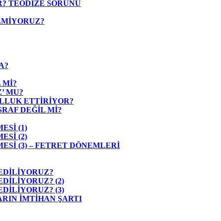
? TEODİZE SORUNU
EMİYORUZ?
A?
 Mİ?
’ MU?
LLUK ETTİRİYOR?
RAF DEĞİL Mİ?
Sİ (1)
Sİ (2)
Sİ (3) – FETRET DÖNEMLERİ
 EDİLİYORUZ?
DİLİYORUZ? (2)
DİLİYORUZ? (3)
RIN İMTİHAN ŞARTI