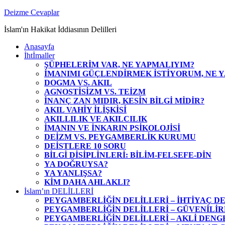
Zum
Deizme Cevaplar
Inhalt
İslam'ın Hakikat İddiasının Delilleri
springen
Anasayfa
İhtİmaller
ŞÜPHELERİM VAR, NE YAPMALIYIM?
İMANIMI GÜÇLENDİRMEK İSTİYORUM, NE 
DOGMA VS. AKIL
AGNOSTİSİZM VS. TEİZM
İNANÇ ZAN MIDIR, KESİN BİLGİ MİDİR?
AKIL VAHİY İLİŞKİSİ
AKILLILIK VE AKILCILIK
İMANIN VE İNKARIN PSİKOLOJİSİ
DEİZM VS. PEYGAMBERLİK KURUMU
DEİSTLERE 10 SORU
BİLGİ DİSİPLİNLERİ: BİLİM-FELSEFE-DİN
YA DOĞRUYSA?
YA YANLIŞSA?
KİM DAHA AHLAKLI?
İslam’ın DELİLLERİ
PEYGAMBERLİĞİN DELİLLERİ – İHTİYAÇ DE
PEYGAMBERLİĞİN DELİLLERİ – GÜVENİLİR
PEYGAMBERLİĞİN DELİLLERİ – AKLİ DENGE