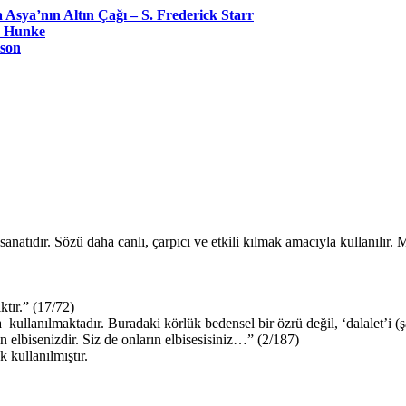
Asya’nın Altın Çağı – S. Frederick Starr
d Hunke
bson
tıdır. Sözü daha canlı, çarpıcı ve etkili kılmak amacıyla kullanılır. Me
ktır.” (17/72)
ullanılmaktadır. Buradaki körlük bedensel bir özrü değil, ‘dalalet’i (
n elbisenizdir. Siz de onların elbisesisiniz…” (2/187)
 kullanılmıştır.