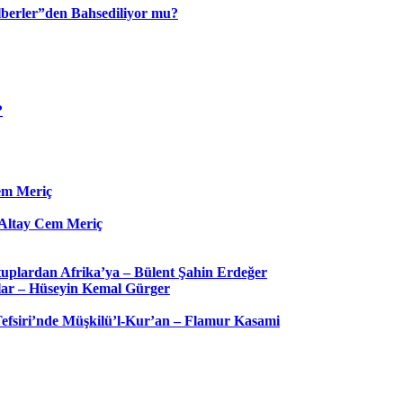
berler”den Bahsediliyor mu?
?
Cem Meriç
– Altay Cem Meriç
uplardan Afrika’ya – Bülent Şahin Erdeğer
hlar – Hüseyin Kemal Gürger
 Tefsiri’nde Müşkilü’l-Kur’an – Flamur Kasami