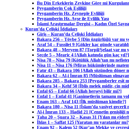
Bu Din Erkeklerin Zevkine Göre mi Kurgulanm
Peygamberin Çok Eşliliği
Peygamberin Hz. Zeyneple Evliliği
Peygamberin Hz. Ayşe ile Evlilik Yaşı
İslami Araştırmalar Dergisi – Kadın Özel Sayısı
Kuran’da Çelişki İddiaları
Giriş – Kuran’da Çelişki İddiaları
Bakara 256 – Tövbe 5 [Din özgürlüğü var mı 
Araf 54 – Fussilet 9 [Gökler kaç günde yaratıld
Bakara 48 – Meryem 87 [Torpil/Şefaat var mı 
Secde 5 – Mearic 4 [Allah katında gün kaç yıl?]
Nisa 78 – Nisa 79 [Kötülük Allah’tan mı nefiste
Nisa 11 – Nisa 176 [Miras hükümlerinde matema
Fatır 43 – Bakara 106 [Allah sözünden döner m
Bakara 62 – Al-i İmran 85 [Müslüman olmayanla
Bakara 285 – Bakara 253 [Peygamberler eşit mi
Bakara 34 – Kehf 50 [İblis melek midir, cin mid
Enfal 65 – Enfal 66 [Allah herşeyi bilir mi?]
Enfal 1 – Enfal 41 [Ganimetlerin tamamı mı yok
Enam 163 – Araf 143 [İlk müslüman kimdir?]
Bakara 180 – Nisa 11 [İslam’da vasiyet geçerli 
Al-i İmran 133 – Hadid 21 [Cennetin genişliği 
Taha 20 – Şuara 32 – Kasas 31 [Yılan mı ejder
İhlas 1 – Saffat 125 [Yaratan mı yaratanlar mı?
Enam 92 – Kalem 52 [Kur’an Mekke ve çevresi