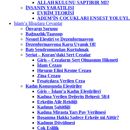
ALLAH KULUNU SAPTIRIR MI?
İNSANIN YARATILIŞI
EVRİM TEORİSİ
ADEM’İN ÇOCUKLARI ENSEST YOLUYL
İslam’a İtİrazlara Cevaplar
Önyargı Sorunu
Bağnazlık/Taassup
Nesnel Eleştiri ve Dezenformasyon
Dezenformasyona Karşı Uyanık Ol!
Batı Sendromundan Kurtulmak
Şeriat – Kuran’daki Sert Cezalar
Giriş – Cezaların Sert Olmasının Hikmeti
İdam Cezası
Hırsızın Elini Kesme Cezası
Zina Cezası
Fesatçılara Verilen Ceza
Kadın Konusunda Eleştiriler
Giriş – İslam’a Kadın Eleştirileri
Kadına Verilen Değerin Belgesi: 58/4
Erkeğin Aile Reisliği
Kadının Şahitliği
Kadına Mirasta Yarı Pay Verilmesi
Boşanma Hakkı Sadece Erkeğe mi Aittir?
Kadının Dövülmesi
Çok Eşlilik