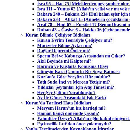
İsra 95 – Hac 75 [Meleklerden peygamber olur
İsra 111 – Yunus 62 [Allah’ın velisi var mı yok
Bakara 240 – Bakara 234 [Dul kalan eşler için f
Bakara 233 – Ahkaf 15 [Annelerin çocuklarını 
Araf 78 – Hud 67 – Fussilet 17 [Semud kavmi na
Duhan 43 – Ğaşiye 6 – Hakka 36 [Cehennemdeki 
Kuran Bilimle Çelişiyor İddiaları
Kuran Evrim Teorisiyle Çelişiyor mu?
Mucizeler Bilime Aykırı mı?
Dağlar Depremi Önler mi?
Sperm Bel ve Kaburga Arasından mı Çıkar?
Akıl Beyinde mi Kalpte mi?
Karınca ve Kuşlarla Konuşma Olayı
Güneşin Kara Çamurlu Bir Suya Batması
Kur’an’a Göre Yeryüzü Düz müdür?
Tatlı Suda İnci ve Mercan Yetişir mi?
Yıldızlar Şeytanlar İçin Atış Tanesi mi?
Her Şey Çift mi Yaratılmıştır?
Ay İle Güneş Arasındaki Işık Farkı
Kuran’da Tarihsel Hata İddiaları
Meryem Harun’un kız kardeşi mi?
Haman hangi dönemde yaşadı?
Yahudiler Üzeyr’i Allah’ın oğlu kabul etmiyorl
Eşcinsellik Lut’dan önce yok muydu?
Yanlış Tercümelerden Kaynaklanan İtirazlar