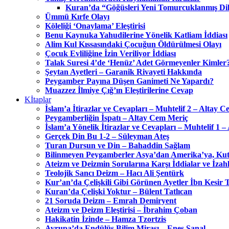
Kuran’da “Göğüsleri Yeni Tomurcuklanmış Dil
Ümmü Kırfe Olayı
Köleliği ‘Onaylama’ Eleştirisi
Benu Kaynuka Yahudilerine Yönelik Katliam İddiası
Alim Kul Kıssasındaki Çocuğun Öldürülmesi Olayı
Çocuk Evliliğine İzin Veriliyor İddiası
Talak Suresi 4’de ‘Henüz’ Adet Görmeyenler Kimler
Şeytan Ayetleri – Garanik Rivayeti Hakkında
Peygamber Payına Düşen Ganimeti Ne Yapardı?
Muazzez İlmiye Çığ’ın Eleştirilerine Cevap
Kİtaplar
İslam’a İtirazlar ve Cevapları – Muhtelif 2 – Altay 
Peygamberliğin İspatı – Altay Cem Meriç
İslam’a Yönelik İtirazlar ve Cevapları – Muhtelif 1 
Gerçek Din Bu 1-2 – Süleyman Ateş
Turan Dursun ve Din – Bahaddin Sağlam
Bilinmeyen Peygamberler Asya’dan Amerika’ya, Kut
Ateizm ve Deizmin Sorularına Karşı İddialar ve İza
Teolojik Sancı Deizm – Hacı Ali Şentürk
Kur’an’da Çelişkili Gibi Görünen Ayetler İbn Kesir
Kuran’da Çelişki Yoktur – Bülent Tatlıcan
21 Soruda Deizm – Emrah Demiryent
Ateizm ve Deizm Eleştirisi – İbrahim Çoban
Hakikatin İzinde – Hamza Tzortzis
Avrupa’da Endülüs Bilim Mirası – Enes Şanal