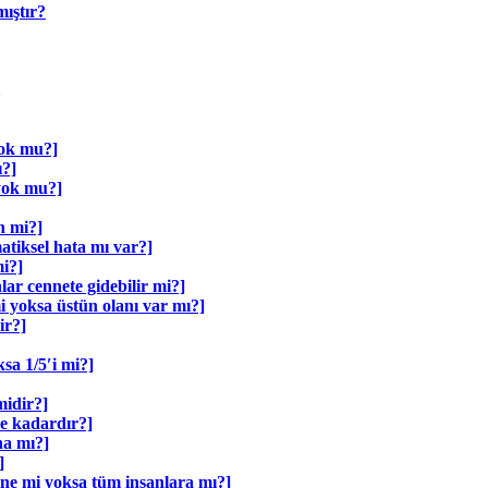
ıştır?
yok mu?]
ı?]
yok mu?]
n mi?]
tiksel hata mı var?]
i?]
r cennete gidebilir mi?]
 yoksa üstün olanı var mı?]
ir?]
sa 1/5′i mi?]
midir?]
ne kadardır?]
ha mı?]
]
ne mi yoksa tüm insanlara mı?]