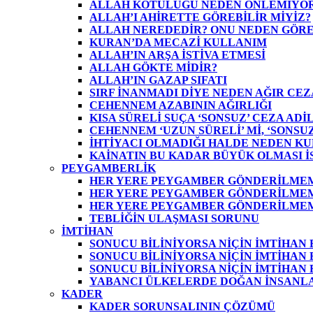
ALLAH KÖTÜLÜĞÜ NEDEN ÖNLEMİYOR
ALLAH’I AHİRETTE GÖREBİLİR MİYİZ?
ALLAH NEREDEDİR? ONU NEDEN GÖR
KURAN’DA MECAZİ KULLANIM
ALLAH’IN ARŞA İSTİVA ETMESİ
ALLAH GÖKTE MİDİR?
ALLAH’IN GAZAP SIFATI
SIRF İNANMADI DİYE NEDEN AĞIR CEZ
CEHENNEM AZABININ AĞIRLIĞI
KISA SÜRELİ SUÇA ‘SONSUZ’ CEZA ADİL
CEHENNEM ‘UZUN SÜRELİ’ Mİ, ‘SONSUZ
İHTİYACI OLMADIĞI HALDE NEDEN KU
KAİNATIN BU KADAR BÜYÜK OLMASI İS
PEYGAMBERLİK
HER YERE PEYGAMBER GÖNDERİLMEME
HER YERE PEYGAMBER GÖNDERİLMEME
HER YERE PEYGAMBER GÖNDERİLMEME
TEBLİĞİN ULAŞMASI SORUNU
İMTİHAN
SONUCU BİLİNİYORSA NİÇİN İMTİHAN
SONUCU BİLİNİYORSA NİÇİN İMTİHAN E
SONUCU BİLİNİYORSA NİÇİN İMTİHAN E
YABANCI ÜLKELERDE DOĞAN İNSANLA
KADER
KADER SORUNSALININ ÇÖZÜMÜ