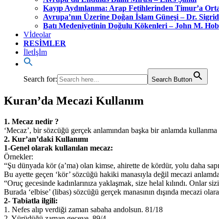
Kayıp Aydınlanma: Arap Fetihlerinden Timur’a Orta 
Avrupa’nın Üzerine Doğan İslam Güneşi – Dr. Sigri
Batı Medeniyetinin Doğulu Kökenleri – John M. Ho
Vİdeolar
RESİMLER
İletİşİm
Search for:
Search Button
Kuran’da Mecazi Kullanım
1. Mecaz nedir ?
‘Mecaz’, bir sözcüğü gerçek anlamından başka bir anlamda kullanma sana
2. Kur’an’daki Kullanımı
1-Genel olarak kullanılan mecaz:
Örnekler:
“Şu dünyada kör (a’ma) olan kimse, ahirette de kördür, yolu daha sapı
Bu ayette geçen ‘kör’ sözcüğü hakiki manasıyla değil mecazi anlamda k
“Oruç gecesinde kadınlarınıza yaklaşmak, size helal kılındı. Onlar sizi
Burada ‘elbise’ (libas) sözcüğü gerçek manasının dışında mecazi olarak
2- Tabiatla ilgili:
1. Nefes alıp verdiği zaman sabaha andolsun. 81/18
2. Yürüdüğü zaman geceye. 89/4