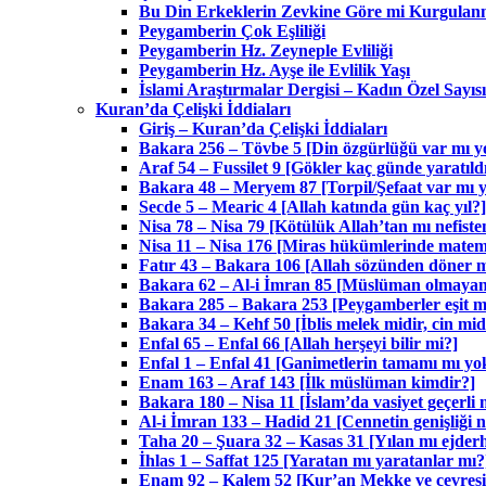
Bu Din Erkeklerin Zevkine Göre mi Kurgulanm
Peygamberin Çok Eşliliği
Peygamberin Hz. Zeyneple Evliliği
Peygamberin Hz. Ayşe ile Evlilik Yaşı
İslami Araştırmalar Dergisi – Kadın Özel Sayısı
Kuran’da Çelişki İddiaları
Giriş – Kuran’da Çelişki İddiaları
Bakara 256 – Tövbe 5 [Din özgürlüğü var mı 
Araf 54 – Fussilet 9 [Gökler kaç günde yaratıld
Bakara 48 – Meryem 87 [Torpil/Şefaat var mı 
Secde 5 – Mearic 4 [Allah katında gün kaç yıl?]
Nisa 78 – Nisa 79 [Kötülük Allah’tan mı nefiste
Nisa 11 – Nisa 176 [Miras hükümlerinde matema
Fatır 43 – Bakara 106 [Allah sözünden döner m
Bakara 62 – Al-i İmran 85 [Müslüman olmayanla
Bakara 285 – Bakara 253 [Peygamberler eşit mi
Bakara 34 – Kehf 50 [İblis melek midir, cin mid
Enfal 65 – Enfal 66 [Allah herşeyi bilir mi?]
Enfal 1 – Enfal 41 [Ganimetlerin tamamı mı yok
Enam 163 – Araf 143 [İlk müslüman kimdir?]
Bakara 180 – Nisa 11 [İslam’da vasiyet geçerli 
Al-i İmran 133 – Hadid 21 [Cennetin genişliği 
Taha 20 – Şuara 32 – Kasas 31 [Yılan mı ejder
İhlas 1 – Saffat 125 [Yaratan mı yaratanlar mı?
Enam 92 – Kalem 52 [Kur’an Mekke ve çevresi