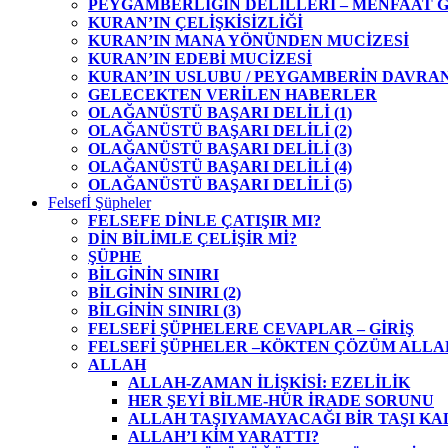
PEYGAMBERLİĞİN DELİLLERİ – MENFAAT 
KURAN’IN ÇELİŞKİSİZLİĞİ
KURAN’IN MANA YÖNÜNDEN MUCİZESİ
KURAN’IN EDEBİ MUCİZESİ
KURAN’IN USLUBU / PEYGAMBERİN DAVRAN
GELECEKTEN VERİLEN HABERLER
OLAĞANÜSTÜ BAŞARI DELİLİ (1)
OLAĞANÜSTÜ BAŞARI DELİLİ (2)
OLAĞANÜSTÜ BAŞARI DELİLİ (3)
OLAĞANÜSTÜ BAŞARI DELİLİ (4)
OLAĞANÜSTÜ BAŞARI DELİLİ (5)
Felsefİ Şüpheler
FELSEFE DİNLE ÇATIŞIR MI?
DİN BİLİMLE ÇELİŞİR Mİ?
ŞÜPHE
BİLGİNİN SINIRI
BİLGİNİN SINIRI (2)
BİLGİNİN SINIRI (3)
FELSEFİ ŞÜPHELERE CEVAPLAR – GİRİŞ
FELSEFİ ŞÜPHELER –KÖKTEN ÇÖZÜM ALLA
ALLAH
ALLAH-ZAMAN İLİŞKİSİ: EZELİLİK
HER ŞEYİ BİLME-HÜR İRADE SORUNU
ALLAH TAŞIYAMAYACAĞI BİR TAŞI KA
ALLAH’I KİM YARATTI?