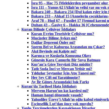
İsra 95 – Hac 75 [Meleklerden peygamber olur
İsra 111 – Yunus 62 [Allah’ın velisi var mı yok
Bakara 240 – Bakara 234 [Dul kalan eşler için f
Bakara 233 – Ahkaf 15 [Annelerin çocuklarını 
Araf 78 – Hud 67 – Fussilet 17 [Semud kavmi na
Duhan 43 – Ğaşiye 6 – Hakka 36 [Cehennemdeki 
Kuran Bilimle Çelişiyor İddiaları
Kuran Evrim Teorisiyle Çelişiyor mu?
Mucizeler Bilime Aykırı mı?
Dağlar Depremi Önler mi?
Sperm Bel ve Kaburga Arasından mı Çıkar?
Akıl Beyinde mi Kalpte mi?
Karınca ve Kuşlarla Konuşma Olayı
Güneşin Kara Çamurlu Bir Suya Batması
Kur’an’a Göre Yeryüzü Düz müdür?
Tatlı Suda İnci ve Mercan Yetişir mi?
Yıldızlar Şeytanlar İçin Atış Tanesi mi?
Her Şey Çift mi Yaratılmıştır?
Ay İle Güneş Arasındaki Işık Farkı
Kuran’da Tarihsel Hata İddiaları
Meryem Harun’un kız kardeşi mi?
Haman hangi dönemde yaşadı?
Yahudiler Üzeyr’i Allah’ın oğlu kabul etmiyorl
Eşcinsellik Lut’dan önce yok muydu?
Yanlış Tercümelerden Kaynaklanan İtirazlar