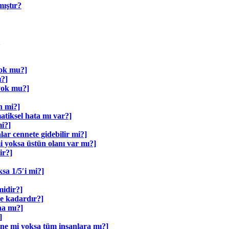
ıştır?
yok mu?]
ı?]
yok mu?]
n mi?]
tiksel hata mı var?]
i?]
r cennete gidebilir mi?]
 yoksa üstün olanı var mı?]
ir?]
sa 1/5′i mi?]
midir?]
ne kadardır?]
ha mı?]
]
ne mi yoksa tüm insanlara mı?]