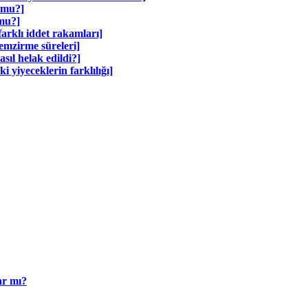
 mu?]
 mu?]
arklı iddet rakamları]
emzirme süreleri]
sıl helak edildi?]
yiyeceklerin farklılığı]
ar mı?