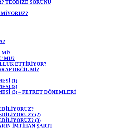
? TEODİZE SORUNU
EMİYORUZ?
A?
 Mİ?
’ MU?
LLUK ETTİRİYOR?
RAF DEĞİL Mİ?
Sİ (1)
Sİ (2)
Sİ (3) – FETRET DÖNEMLERİ
 EDİLİYORUZ?
DİLİYORUZ? (2)
DİLİYORUZ? (3)
RIN İMTİHAN ŞARTI