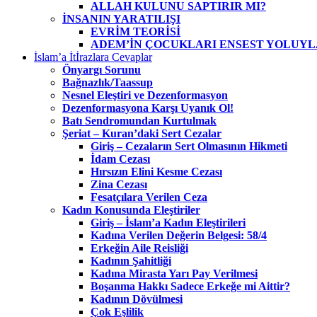
ALLAH KULUNU SAPTIRIR MI?
İNSANIN YARATILIŞI
EVRİM TEORİSİ
ADEM’İN ÇOCUKLARI ENSEST YOLUYL
İslam’a İtİrazlara Cevaplar
Önyargı Sorunu
Bağnazlık/Taassup
Nesnel Eleştiri ve Dezenformasyon
Dezenformasyona Karşı Uyanık Ol!
Batı Sendromundan Kurtulmak
Şeriat – Kuran’daki Sert Cezalar
Giriş – Cezaların Sert Olmasının Hikmeti
İdam Cezası
Hırsızın Elini Kesme Cezası
Zina Cezası
Fesatçılara Verilen Ceza
Kadın Konusunda Eleştiriler
Giriş – İslam’a Kadın Eleştirileri
Kadına Verilen Değerin Belgesi: 58/4
Erkeğin Aile Reisliği
Kadının Şahitliği
Kadına Mirasta Yarı Pay Verilmesi
Boşanma Hakkı Sadece Erkeğe mi Aittir?
Kadının Dövülmesi
Çok Eşlilik