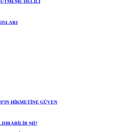
GÜTMEME DELİLİ
IŞLARI
H’IN HİKMETİNE GÜVEN
LDIRABİLİR Mİ?