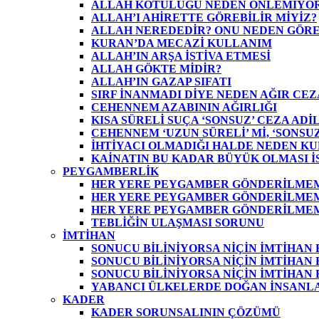
ALLAH KÖTÜLÜĞÜ NEDEN ÖNLEMİYOR
ALLAH’I AHİRETTE GÖREBİLİR MİYİZ?
ALLAH NEREDEDİR? ONU NEDEN GÖR
KURAN’DA MECAZİ KULLANIM
ALLAH’IN ARŞA İSTİVA ETMESİ
ALLAH GÖKTE MİDİR?
ALLAH’IN GAZAP SIFATI
SIRF İNANMADI DİYE NEDEN AĞIR CEZ
CEHENNEM AZABININ AĞIRLIĞI
KISA SÜRELİ SUÇA ‘SONSUZ’ CEZA ADİL
CEHENNEM ‘UZUN SÜRELİ’ Mİ, ‘SONSUZ
İHTİYACI OLMADIĞI HALDE NEDEN KU
KAİNATIN BU KADAR BÜYÜK OLMASI İS
PEYGAMBERLİK
HER YERE PEYGAMBER GÖNDERİLMEME
HER YERE PEYGAMBER GÖNDERİLMEME
HER YERE PEYGAMBER GÖNDERİLMEME
TEBLİĞİN ULAŞMASI SORUNU
İMTİHAN
SONUCU BİLİNİYORSA NİÇİN İMTİHAN
SONUCU BİLİNİYORSA NİÇİN İMTİHAN E
SONUCU BİLİNİYORSA NİÇİN İMTİHAN E
YABANCI ÜLKELERDE DOĞAN İNSANLA
KADER
KADER SORUNSALININ ÇÖZÜMÜ