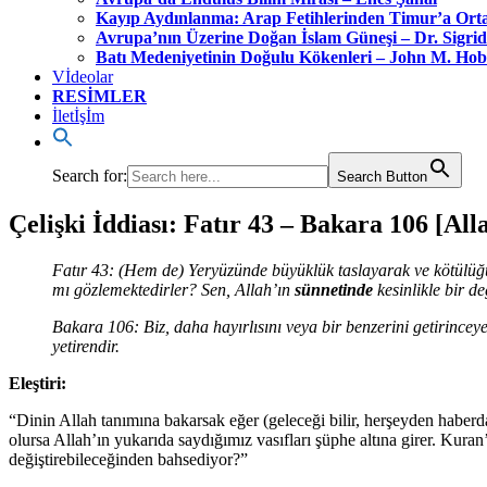
Kayıp Aydınlanma: Arap Fetihlerinden Timur’a Orta 
Avrupa’nın Üzerine Doğan İslam Güneşi – Dr. Sigri
Batı Medeniyetinin Doğulu Kökenleri – John M. Ho
Vİdeolar
RESİMLER
İletİşİm
Search for:
Search Button
Çelişki İddiası: Fatır 43 – Bakara 106 [Al
Fatır 43: (Hem de) Yeryüzünde büyüklük taslayarak ve kötülüğü 
mı gözlemektedirler? Sen, Allah’ın
sünnetinde
kesinlikle bir d
Bakara 106: Biz, daha hayırlısını veya bir benzerini getirincey
yetirendir.
Eleştiri:
“Dinin Allah tanımına bakarsak eğer (geleceği bilir, herşeyden haberda
olursa Allah’ın yukarıda saydığımız vasıfları şüphe altına girer. Kur
değiştirebileceğinden bahsediyor?”