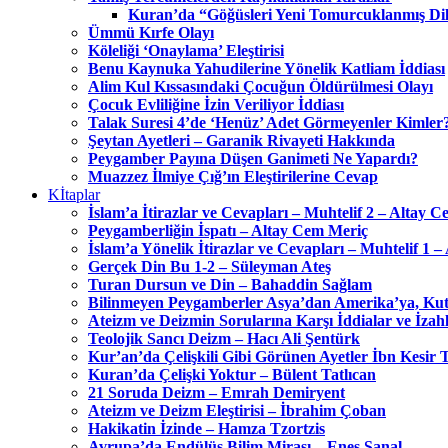
Kuran’da “Göğüsleri Yeni Tomurcuklanmış Dil
Ümmü Kırfe Olayı
Köleliği ‘Onaylama’ Eleştirisi
Benu Kaynuka Yahudilerine Yönelik Katliam İddiası
Alim Kul Kıssasındaki Çocuğun Öldürülmesi Olayı
Çocuk Evliliğine İzin Veriliyor İddiası
Talak Suresi 4’de ‘Henüz’ Adet Görmeyenler Kimler
Şeytan Ayetleri – Garanik Rivayeti Hakkında
Peygamber Payına Düşen Ganimeti Ne Yapardı?
Muazzez İlmiye Çığ’ın Eleştirilerine Cevap
Kİtaplar
İslam’a İtirazlar ve Cevapları – Muhtelif 2 – Altay 
Peygamberliğin İspatı – Altay Cem Meriç
İslam’a Yönelik İtirazlar ve Cevapları – Muhtelif 1 
Gerçek Din Bu 1-2 – Süleyman Ateş
Turan Dursun ve Din – Bahaddin Sağlam
Bilinmeyen Peygamberler Asya’dan Amerika’ya, Kut
Ateizm ve Deizmin Sorularına Karşı İddialar ve İza
Teolojik Sancı Deizm – Hacı Ali Şentürk
Kur’an’da Çelişkili Gibi Görünen Ayetler İbn Kesir
Kuran’da Çelişki Yoktur – Bülent Tatlıcan
21 Soruda Deizm – Emrah Demiryent
Ateizm ve Deizm Eleştirisi – İbrahim Çoban
Hakikatin İzinde – Hamza Tzortzis
Avrupa’da Endülüs Bilim Mirası – Enes Şanal