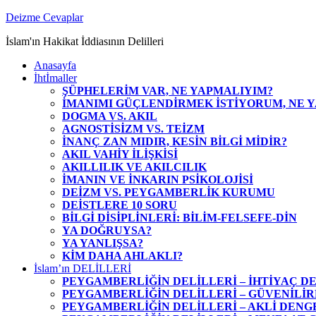
Zum
Deizme Cevaplar
Inhalt
İslam'ın Hakikat İddiasının Delilleri
springen
Anasayfa
İhtİmaller
ŞÜPHELERİM VAR, NE YAPMALIYIM?
İMANIMI GÜÇLENDİRMEK İSTİYORUM, NE 
DOGMA VS. AKIL
AGNOSTİSİZM VS. TEİZM
İNANÇ ZAN MIDIR, KESİN BİLGİ MİDİR?
AKIL VAHİY İLİŞKİSİ
AKILLILIK VE AKILCILIK
İMANIN VE İNKARIN PSİKOLOJİSİ
DEİZM VS. PEYGAMBERLİK KURUMU
DEİSTLERE 10 SORU
BİLGİ DİSİPLİNLERİ: BİLİM-FELSEFE-DİN
YA DOĞRUYSA?
YA YANLIŞSA?
KİM DAHA AHLAKLI?
İslam’ın DELİLLERİ
PEYGAMBERLİĞİN DELİLLERİ – İHTİYAÇ DE
PEYGAMBERLİĞİN DELİLLERİ – GÜVENİLİR
PEYGAMBERLİĞİN DELİLLERİ – AKLİ DENGE