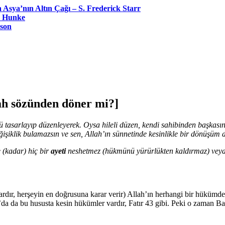
Asya’nın Altın Çağı – S. Frederick Starr
d Hunke
bson
lah sözünden döner mi?]
tasarlayıp düzenleyerek. Oysa hileli düzen, kendi sahibinden başkasın
eğişiklik bulamazsın ve sen, Allah’ın sünnetinde kesinlikle bir dönüşüm
e (kadar) hiç bir
ayeti
neshetmez (hükmünü yürürlükten kaldırmaz) veya 
rdır, herşeyin en doğrusuna karar verir) Allah’ın herhangi bir hükümde 
an’da da bu hususta kesin hükümler vardır, Fatır 43 gibi. Peki o zaman 