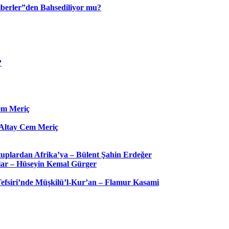
berler”den Bahsediliyor mu?
?
Cem Meriç
– Altay Cem Meriç
uplardan Afrika’ya – Bülent Şahin Erdeğer
hlar – Hüseyin Kemal Gürger
 Tefsiri’nde Müşkilü’l-Kur’an – Flamur Kasami