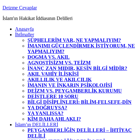
Zum
Deizme Cevaplar
Inhalt
İslam'ın Hakikat İddiasının Delilleri
springen
Anasayfa
İhtİmaller
ŞÜPHELERİM VAR, NE YAPMALIYIM?
İMANIMI GÜÇLENDİRMEK İSTİYORUM, NE
YAPMALIYIM?
DOGMA VS. AKIL
AGNOSTİSİZM VS. TEİZM
İNANÇ ZAN MIDIR, KESİN BİLGİ MİDİR?
AKIL VAHİY İLİŞKİSİ
AKILLILIK VE AKILCILIK
İMANIN VE İNKARIN PSİKOLOJİSİ
DEİZM VS. PEYGAMBERLİK KURUMU
DEİSTLERE 10 SORU
BİLGİ DİSİPLİNLERİ: BİLİM-FELSEFE-DİN
YA DOĞRUYSA?
YA YANLIŞSA?
KİM DAHA AHLAKLI?
İslam’ın DELİLLERİ
PEYGAMBERLİĞİN DELİLLERİ – İHTİYAÇ
DELİLİ