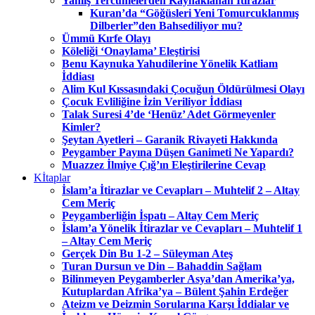
Yanlış Tercümelerden Kaynaklanan İtirazlar
Kuran’da “Göğüsleri Yeni Tomurcuklanmış
Dilberler”den Bahsediliyor mu?
Ümmü Kırfe Olayı
Köleliği ‘Onaylama’ Eleştirisi
Benu Kaynuka Yahudilerine Yönelik Katliam
İddiası
Alim Kul Kıssasındaki Çocuğun Öldürülmesi Olayı
Çocuk Evliliğine İzin Veriliyor İddiası
Talak Suresi 4’de ‘Henüz’ Adet Görmeyenler
Kimler?
Şeytan Ayetleri – Garanik Rivayeti Hakkında
Peygamber Payına Düşen Ganimeti Ne Yapardı?
Muazzez İlmiye Çığ’ın Eleştirilerine Cevap
Kİtaplar
İslam’a İtirazlar ve Cevapları – Muhtelif 2 – Altay
Cem Meriç
Peygamberliğin İspatı – Altay Cem Meriç
İslam’a Yönelik İtirazlar ve Cevapları – Muhtelif 1
– Altay Cem Meriç
Gerçek Din Bu 1-2 – Süleyman Ateş
Turan Dursun ve Din – Bahaddin Sağlam
Bilinmeyen Peygamberler Asya’dan Amerika’ya,
Kutuplardan Afrika’ya – Bülent Şahin Erdeğer
Ateizm ve Deizmin Sorularına Karşı İddialar ve