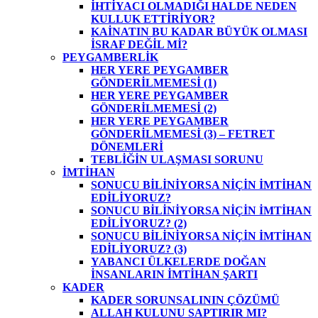
İHTİYACI OLMADIĞI HALDE NEDEN
KULLUK ETTİRİYOR?
KAİNATIN BU KADAR BÜYÜK OLMASI
İSRAF DEĞİL Mİ?
PEYGAMBERLİK
HER YERE PEYGAMBER
GÖNDERİLMEMESİ (1)
HER YERE PEYGAMBER
GÖNDERİLMEMESİ (2)
HER YERE PEYGAMBER
GÖNDERİLMEMESİ (3) – FETRET
DÖNEMLERİ
TEBLİĞİN ULAŞMASI SORUNU
İMTİHAN
SONUCU BİLİNİYORSA NİÇİN İMTİHAN
EDİLİYORUZ?
SONUCU BİLİNİYORSA NİÇİN İMTİHAN
EDİLİYORUZ? (2)
SONUCU BİLİNİYORSA NİÇİN İMTİHAN
EDİLİYORUZ? (3)
YABANCI ÜLKELERDE DOĞAN
İNSANLARIN İMTİHAN ŞARTI
KADER
KADER SORUNSALININ ÇÖZÜMÜ
ALLAH KULUNU SAPTIRIR MI?