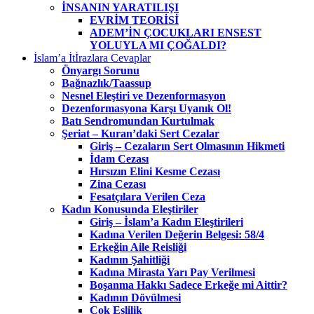
İNSANIN YARATILIŞI
EVRİM TEORİSİ
ADEM’İN ÇOCUKLARI ENSEST
YOLUYLA MI ÇOĞALDI?
İslam’a İtİrazlara Cevaplar
Önyargı Sorunu
Bağnazlık/Taassup
Nesnel Eleştiri ve Dezenformasyon
Dezenformasyona Karşı Uyanık Ol!
Batı Sendromundan Kurtulmak
Şeriat – Kuran’daki Sert Cezalar
Giriş – Cezaların Sert Olmasının Hikmeti
İdam Cezası
Hırsızın Elini Kesme Cezası
Zina Cezası
Fesatçılara Verilen Ceza
Kadın Konusunda Eleştiriler
Giriş – İslam’a Kadın Eleştirileri
Kadına Verilen Değerin Belgesi: 58/4
Erkeğin Aile Reisliği
Kadının Şahitliği
Kadına Mirasta Yarı Pay Verilmesi
Boşanma Hakkı Sadece Erkeğe mi Aittir?
Kadının Dövülmesi
Çok Eşlilik