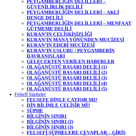
PEYGAMBERLİĞİN DELİLLERİ –
GÜVENİLİRLİK DELİLİ
PEYGAMBERLİĞİN DELİLLERİ – AKLİ
DENGE DELİLİ
PEYGAMBERLİĞİN DELİLLERİ – MENFAAT
GÜTMEME DELİLİ
KURAN’IN ÇELİŞKİSİZLİĞİ
KURAN’IN MANA YÖNÜNDEN MUCİZESİ
KURAN’IN EDEBİ MUCİZESİ
KURAN’IN USLUBU / PEYGAMBERİN
DAVRANIŞLARI
GELECEKTEN VERİLEN HABERLER
OLAĞANÜSTÜ BAŞARI DELİLİ (1)
OLAĞANÜSTÜ BAŞARI DELİLİ (2)
OLAĞANÜSTÜ BAŞARI DELİLİ (3)
OLAĞANÜSTÜ BAŞARI DELİLİ (4)
OLAĞANÜSTÜ BAŞARI DELİLİ (5)
Felsefİ Şüpheler
FELSEFE DİNLE ÇATIŞIR MI?
DİN BİLİMLE ÇELİŞİR Mİ?
ŞÜPHE
BİLGİNİN SINIRI
BİLGİNİN SINIRI (2)
BİLGİNİN SINIRI (3)
FELSEFİ ŞÜPHELERE CEVAPLAR – GİRİŞ