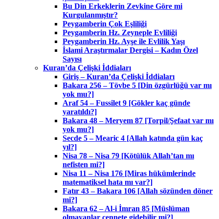
Bu Din Erkeklerin Zevkine Göre mi
Kurgulanmıştır?
Peygamberin Çok Eşliliği
Peygamberin Hz. Zeyneple Evliliği
Peygamberin Hz. Ayşe ile Evlilik Yaşı
İslami Araştırmalar Dergisi – Kadın Özel
Sayısı
Kuran’da Çelişki İddiaları
Giriş – Kuran’da Çelişki İddiaları
Bakara 256 – Tövbe 5 [Din özgürlüğü var mı
yok mu?]
Araf 54 – Fussilet 9 [Gökler kaç günde
yaratıldı?]
Bakara 48 – Meryem 87 [Torpil/Şefaat var mı
yok mu?]
Secde 5 – Mearic 4 [Allah katında gün kaç
yıl?]
Nisa 78 – Nisa 79 [Kötülük Allah’tan mı
nefisten mi?]
Nisa 11 – Nisa 176 [Miras hükümlerinde
matematiksel hata mı var?]
Fatır 43 – Bakara 106 [Allah sözünden döner
mi?]
Bakara 62 – Al-i İmran 85 [Müslüman
olmayanlar cennete gidebilir mi?]