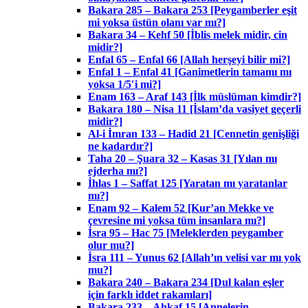
Bakara 285 – Bakara 253 [Peygamberler eşit
mi yoksa üstün olanı var mı?]
Bakara 34 – Kehf 50 [İblis melek midir, cin
midir?]
Enfal 65 – Enfal 66 [Allah herşeyi bilir mi?]
Enfal 1 – Enfal 41 [Ganimetlerin tamamı mı
yoksa 1/5′i mi?]
Enam 163 – Araf 143 [İlk müslüman kimdir?]
Bakara 180 – Nisa 11 [İslam’da vasiyet geçerli
midir?]
Al-i İmran 133 – Hadid 21 [Cennetin genişliği
ne kadardır?]
Taha 20 – Şuara 32 – Kasas 31 [Yılan mı
ejderha mı?]
İhlas 1 – Saffat 125 [Yaratan mı yaratanlar
mı?]
Enam 92 – Kalem 52 [Kur’an Mekke ve
çevresine mi yoksa tüm insanlara mı?]
İsra 95 – Hac 75 [Meleklerden peygamber
olur mu?]
İsra 111 – Yunus 62 [Allah’ın velisi var mı yok
mu?]
Bakara 240 – Bakara 234 [Dul kalan eşler
için farklı iddet rakamları]
Bakara 233 – Ahkaf 15 [Annelerin