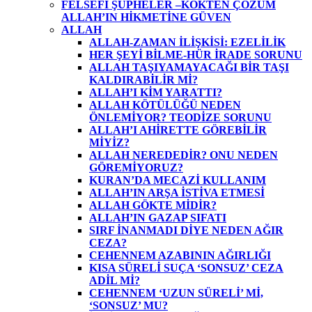
FELSEFİ ŞÜPHELER –KÖKTEN ÇÖZÜM
ALLAH’IN HİKMETİNE GÜVEN
ALLAH
ALLAH-ZAMAN İLİŞKİSİ: EZELİLİK
HER ŞEYİ BİLME-HÜR İRADE SORUNU
ALLAH TAŞIYAMAYACAĞI BİR TAŞI
KALDIRABİLİR Mİ?
ALLAH’I KİM YARATTI?
ALLAH KÖTÜLÜĞÜ NEDEN
ÖNLEMİYOR? TEODİZE SORUNU
ALLAH’I AHİRETTE GÖREBİLİR
MİYİZ?
ALLAH NEREDEDİR? ONU NEDEN
GÖREMİYORUZ?
KURAN’DA MECAZİ KULLANIM
ALLAH’IN ARŞA İSTİVA ETMESİ
ALLAH GÖKTE MİDİR?
ALLAH’IN GAZAP SIFATI
SIRF İNANMADI DİYE NEDEN AĞIR
CEZA?
CEHENNEM AZABININ AĞIRLIĞI
KISA SÜRELİ SUÇA ‘SONSUZ’ CEZA
ADİL Mİ?
CEHENNEM ‘UZUN SÜRELİ’ Mİ,
‘SONSUZ’ MU?