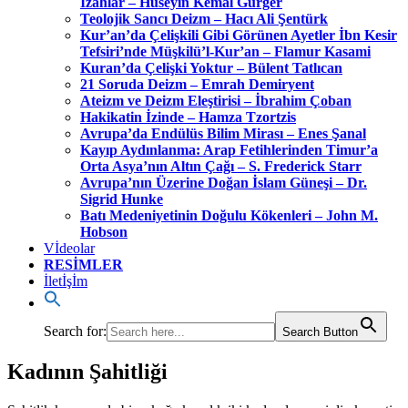
İzahlar – Hüseyin Kemal Gürger
Teolojik Sancı Deizm – Hacı Ali Şentürk
Kur’an’da Çelişkili Gibi Görünen Ayetler İbn Kesir
Tefsiri’nde Müşkilü’l-Kur’an – Flamur Kasami
Kuran’da Çelişki Yoktur – Bülent Tatlıcan
21 Soruda Deizm – Emrah Demiryent
Ateizm ve Deizm Eleştirisi – İbrahim Çoban
Hakikatin İzinde – Hamza Tzortzis
Avrupa’da Endülüs Bilim Mirası – Enes Şanal
Kayıp Aydınlanma: Arap Fetihlerinden Timur’a
Orta Asya’nın Altın Çağı – S. Frederick Starr
Avrupa’nın Üzerine Doğan İslam Güneşi – Dr.
Sigrid Hunke
Batı Medeniyetinin Doğulu Kökenleri – John M.
Hobson
Vİdeolar
RESİMLER
İletİşİm
Search for:
Search Button
Kadının Şahitliği