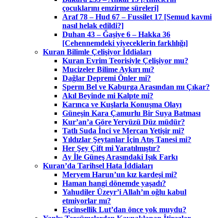
çocuklarını emzirme süreleri]
Araf 78 – Hud 67 – Fussilet 17 [Semud kavmi
nasıl helak edildi?]
Duhan 43 – Ğaşiye 6 – Hakka 36
[Cehennemdeki yiyeceklerin farklılığı]
Kuran Bilimle Çelişiyor İddiaları
Kuran Evrim Teorisiyle Çelişiyor mu?
Mucizeler Bilime Aykırı mı?
Dağlar Depremi Önler mi?
Sperm Bel ve Kaburga Arasından mı Çıkar?
Akıl Beyinde mi Kalpte mi?
Karınca ve Kuşlarla Konuşma Olayı
Güneşin Kara Çamurlu Bir Suya Batması
Kur’an’a Göre Yeryüzü Düz müdür?
Tatlı Suda İnci ve Mercan Yetişir mi?
Yıldızlar Şeytanlar İçin Atış Tanesi mi?
Her Şey Çift mi Yaratılmıştır?
Ay İle Güneş Arasındaki Işık Farkı
Kuran’da Tarihsel Hata İddiaları
Meryem Harun’un kız kardeşi mi?
Haman hangi dönemde yaşadı?
Yahudiler Üzeyr’i Allah’ın oğlu kabul
etmiyorlar mı?
Eşcinsellik Lut’dan önce yok muydu?