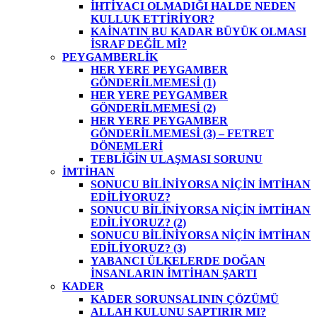
İHTİYACI OLMADIĞI HALDE NEDEN
KULLUK ETTİRİYOR?
KAİNATIN BU KADAR BÜYÜK OLMASI
İSRAF DEĞİL Mİ?
PEYGAMBERLİK
HER YERE PEYGAMBER
GÖNDERİLMEMESİ (1)
HER YERE PEYGAMBER
GÖNDERİLMEMESİ (2)
HER YERE PEYGAMBER
GÖNDERİLMEMESİ (3) – FETRET
DÖNEMLERİ
TEBLİĞİN ULAŞMASI SORUNU
İMTİHAN
SONUCU BİLİNİYORSA NİÇİN İMTİHAN
EDİLİYORUZ?
SONUCU BİLİNİYORSA NİÇİN İMTİHAN
EDİLİYORUZ? (2)
SONUCU BİLİNİYORSA NİÇİN İMTİHAN
EDİLİYORUZ? (3)
YABANCI ÜLKELERDE DOĞAN
İNSANLARIN İMTİHAN ŞARTI
KADER
KADER SORUNSALININ ÇÖZÜMÜ
ALLAH KULUNU SAPTIRIR MI?