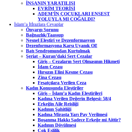
İNSANIN YARATILIŞI
EVRİM TEORİSİ
ADEM’İN ÇOCUKLARI ENSEST
YOLUYLA MI ÇOĞALDI?
İslam’a İtİrazlara Cevaplar
Önyargı Sorunu
Bağnazlık/Taassup
Nesnel Eleştiri ve Dezenformasyon
Dezenformasyona Karşı Uyanık Ol!
Batı Sendromundan Kurtulmak
Şeriat – Kuran’daki Sert Cezalar
Giriş – Cezaların Sert Olmasının Hikmeti
İdam Cezası
Hırsızın Elini Kesme Cezası
Zina Cezası
Fesatçılara Verilen Ceza
Kadın Konusunda Eleştiriler
Giriş – İslam’a Kadın Eleştirileri
Kadına Verilen Değerin Belgesi: 58/4
Erkeğin Aile Reisliği
Kadının Şahitliği
Kadına Mirasta Yarı Pay Verilmesi
Boşanma Hakkı Sadece Erkeğe mi Aittir?
Kadının Dövülmesi
Çok Eşlilik