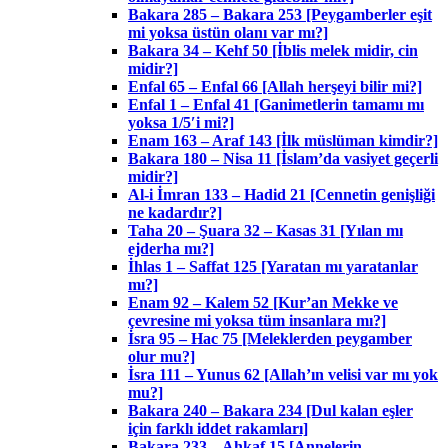
Bakara 285 – Bakara 253 [Peygamberler eşit
mi yoksa üstün olanı var mı?]
Bakara 34 – Kehf 50 [İblis melek midir, cin
midir?]
Enfal 65 – Enfal 66 [Allah herşeyi bilir mi?]
Enfal 1 – Enfal 41 [Ganimetlerin tamamı mı
yoksa 1/5′i mi?]
Enam 163 – Araf 143 [İlk müslüman kimdir?]
Bakara 180 – Nisa 11 [İslam’da vasiyet geçerli
midir?]
Al-i İmran 133 – Hadid 21 [Cennetin genişliği
ne kadardır?]
Taha 20 – Şuara 32 – Kasas 31 [Yılan mı
ejderha mı?]
İhlas 1 – Saffat 125 [Yaratan mı yaratanlar
mı?]
Enam 92 – Kalem 52 [Kur’an Mekke ve
çevresine mi yoksa tüm insanlara mı?]
İsra 95 – Hac 75 [Meleklerden peygamber
olur mu?]
İsra 111 – Yunus 62 [Allah’ın velisi var mı yok
mu?]
Bakara 240 – Bakara 234 [Dul kalan eşler
için farklı iddet rakamları]
Bakara 233 – Ahkaf 15 [Annelerin