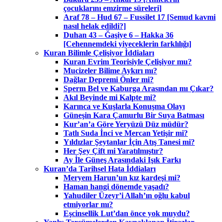
çocuklarını emzirme süreleri]
Araf 78 – Hud 67 – Fussilet 17 [Semud kavmi
nasıl helak edildi?]
Duhan 43 – Ğaşiye 6 – Hakka 36
[Cehennemdeki yiyeceklerin farklılığı]
Kuran Bilimle Çelişiyor İddiaları
Kuran Evrim Teorisiyle Çelişiyor mu?
Mucizeler Bilime Aykırı mı?
Dağlar Depremi Önler mi?
Sperm Bel ve Kaburga Arasından mı Çıkar?
Akıl Beyinde mi Kalpte mi?
Karınca ve Kuşlarla Konuşma Olayı
Güneşin Kara Çamurlu Bir Suya Batması
Kur’an’a Göre Yeryüzü Düz müdür?
Tatlı Suda İnci ve Mercan Yetişir mi?
Yıldızlar Şeytanlar İçin Atış Tanesi mi?
Her Şey Çift mi Yaratılmıştır?
Ay İle Güneş Arasındaki Işık Farkı
Kuran’da Tarihsel Hata İddiaları
Meryem Harun’un kız kardeşi mi?
Haman hangi dönemde yaşadı?
Yahudiler Üzeyr’i Allah’ın oğlu kabul
etmiyorlar mı?
Eşcinsellik Lut’dan önce yok muydu?