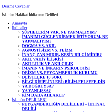
Zum
Deizme Cevaplar
Inhalt
İslam'ın Hakikat İddiasının Delilleri
springen
Anasayfa
İhtİmaller
ŞÜPHELERİM VAR, NE YAPMALIYIM?
İMANIMI GÜÇLENDİRMEK İSTİYORUM, NE
YAPMALIYIM?
DOGMA VS. AKIL
AGNOSTİSİZM VS. TEİZM
İNANÇ ZAN MIDIR, KESİN BİLGİ MİDİR?
AKIL VAHİY İLİŞKİSİ
AKILLILIK VE AKILCILIK
İMANIN VE İNKARIN PSİKOLOJİSİ
DEİZM VS. PEYGAMBERLİK KURUMU
DEİSTLERE 10 SORU
BİLGİ DİSİPLİNLERİ: BİLİM-FELSEFE-DİN
YA DOĞRUYSA?
YA YANLIŞSA?
KİM DAHA AHLAKLI?
İslam’ın DELİLLERİ
PEYGAMBERLİĞİN DELİLLERİ – İHTİYAÇ
DELİLİ