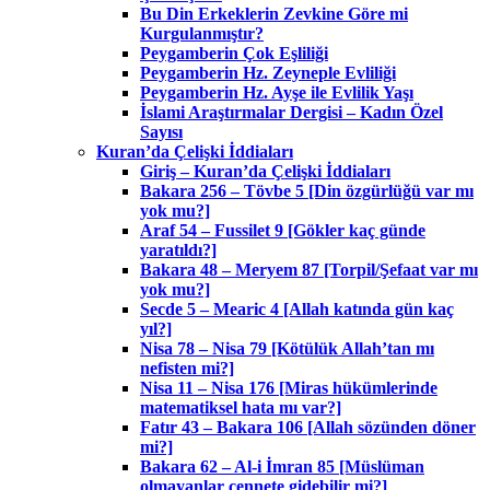
Bu Din Erkeklerin Zevkine Göre mi
Kurgulanmıştır?
Peygamberin Çok Eşliliği
Peygamberin Hz. Zeyneple Evliliği
Peygamberin Hz. Ayşe ile Evlilik Yaşı
İslami Araştırmalar Dergisi – Kadın Özel
Sayısı
Kuran’da Çelişki İddiaları
Giriş – Kuran’da Çelişki İddiaları
Bakara 256 – Tövbe 5 [Din özgürlüğü var mı
yok mu?]
Araf 54 – Fussilet 9 [Gökler kaç günde
yaratıldı?]
Bakara 48 – Meryem 87 [Torpil/Şefaat var mı
yok mu?]
Secde 5 – Mearic 4 [Allah katında gün kaç
yıl?]
Nisa 78 – Nisa 79 [Kötülük Allah’tan mı
nefisten mi?]
Nisa 11 – Nisa 176 [Miras hükümlerinde
matematiksel hata mı var?]
Fatır 43 – Bakara 106 [Allah sözünden döner
mi?]
Bakara 62 – Al-i İmran 85 [Müslüman
olmayanlar cennete gidebilir mi?]