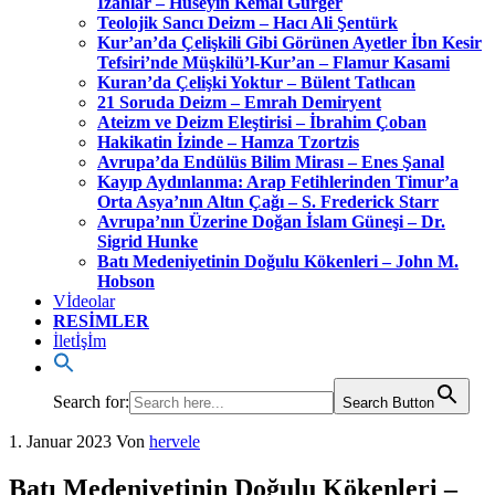
İzahlar – Hüseyin Kemal Gürger
Teolojik Sancı Deizm – Hacı Ali Şentürk
Kur’an’da Çelişkili Gibi Görünen Ayetler İbn Kesir
Tefsiri’nde Müşkilü’l-Kur’an – Flamur Kasami
Kuran’da Çelişki Yoktur – Bülent Tatlıcan
21 Soruda Deizm – Emrah Demiryent
Ateizm ve Deizm Eleştirisi – İbrahim Çoban
Hakikatin İzinde – Hamza Tzortzis
Avrupa’da Endülüs Bilim Mirası – Enes Şanal
Kayıp Aydınlanma: Arap Fetihlerinden Timur’a
Orta Asya’nın Altın Çağı – S. Frederick Starr
Avrupa’nın Üzerine Doğan İslam Güneşi – Dr.
Sigrid Hunke
Batı Medeniyetinin Doğulu Kökenleri – John M.
Hobson
Vİdeolar
RESİMLER
İletİşİm
Search for:
Search Button
1. Januar 2023
Von
hervele
Batı Medeniyetinin Doğulu Kökenleri –