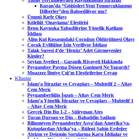
Yanlış Tercümelerden Kaynaklanan İtirazlar
Kuran’da “Göğüsleri Yeni Tomurcuklanmış
Dilberler”den Bahsediliyor mu?
Ümmü Kırfe Olayı
Köleliği ‘Onaylama’ Eleştirisi
Benu Kaynuka Yahudilerine Yönelik Katliam
İddiası
Alim Kul Kıssasındaki Çocuğun Öldürülmesi Olayı
Çocuk Evliliğine İzin Veriliyor İddiası
Talak Suresi 4’de ‘Henüz’ Adet Görmeyenler
Kimler?
Şeytan Ayetleri – Garanik Rivayeti Hakkında
Peygamber Payına Düşen Ganimeti Ne Yapardı?
Muazzez İlmiye Çığ’ın Eleştirilerine Cevap
Kİtaplar
İslam’a İtirazlar ve Cevapları – Muhtelif 2 – Altay
Cem Meriç
Peygamberliğin İspatı – Altay Cem Meriç
İslam’a Yönelik İtirazlar ve Cevapları – Muhtelif 1
– Altay Cem Meriç
Gerçek Din Bu 1-2 – Süleyman Ateş
Turan Dursun ve Din – Bahaddin Sağlam
Bilinmeyen Peygamberler Asya’dan Amerika’ya,
Kutuplardan Afrika’ya – Bülent Şahin Erdeğer
Ateizm ve Deizmin Sorularına Karşı İddialar ve