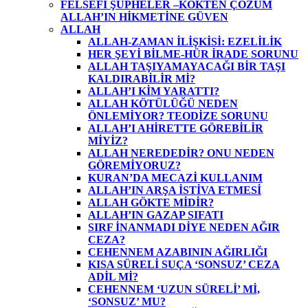
FELSEFİ ŞÜPHELER –KÖKTEN ÇÖZÜM
ALLAH’IN HİKMETİNE GÜVEN
ALLAH
ALLAH-ZAMAN İLİŞKİSİ: EZELİLİK
HER ŞEYİ BİLME-HÜR İRADE SORUNU
ALLAH TAŞIYAMAYACAĞI BİR TAŞI
KALDIRABİLİR Mİ?
ALLAH’I KİM YARATTI?
ALLAH KÖTÜLÜĞÜ NEDEN
ÖNLEMİYOR? TEODİZE SORUNU
ALLAH’I AHİRETTE GÖREBİLİR
MİYİZ?
ALLAH NEREDEDİR? ONU NEDEN
GÖREMİYORUZ?
KURAN’DA MECAZİ KULLANIM
ALLAH’IN ARŞA İSTİVA ETMESİ
ALLAH GÖKTE MİDİR?
ALLAH’IN GAZAP SIFATI
SIRF İNANMADI DİYE NEDEN AĞIR
CEZA?
CEHENNEM AZABININ AĞIRLIĞI
KISA SÜRELİ SUÇA ‘SONSUZ’ CEZA
ADİL Mİ?
CEHENNEM ‘UZUN SÜRELİ’ Mİ,
‘SONSUZ’ MU?