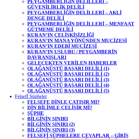
PEYGAMBERLİĞİN DELİLLERİ –
GÜVENİLİRLİK DELİLİ
PEYGAMBERLİĞİN DELİLLERİ – AKLİ
DENGE DELİLİ
PEYGAMBERLİĞİN DELİLLERİ – MENFAAT
GÜTMEME DELİLİ
KURAN’IN ÇELİŞKİSİZLİĞİ
KURAN’IN MANA YÖNÜNDEN MUCİZESİ
KURAN’IN EDEBİ MUCİZESİ
KURAN’IN USLUBU / PEYGAMBERİN
DAVRANIŞLARI
GELECEKTEN VERİLEN HABERLER
OLAĞANÜSTÜ BAŞARI DELİLİ (1)
OLAĞANÜSTÜ BAŞARI DELİLİ (2)
OLAĞANÜSTÜ BAŞARI DELİLİ (3)
OLAĞANÜSTÜ BAŞARI DELİLİ (4)
OLAĞANÜSTÜ BAŞARI DELİLİ (5)
Felsefİ Şüpheler
FELSEFE DİNLE ÇATIŞIR MI?
DİN BİLİMLE ÇELİŞİR Mİ?
ŞÜPHE
BİLGİNİN SINIRI
BİLGİNİN SINIRI (2)
BİLGİNİN SINIRI (3)
FELSEFİ ŞÜPHELERE CEVAPLAR – GİRİŞ