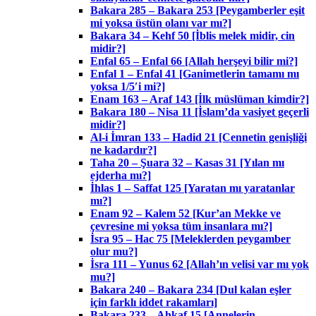
Bakara 285 – Bakara 253 [Peygamberler eşit
mi yoksa üstün olanı var mı?]
Bakara 34 – Kehf 50 [İblis melek midir, cin
midir?]
Enfal 65 – Enfal 66 [Allah herşeyi bilir mi?]
Enfal 1 – Enfal 41 [Ganimetlerin tamamı mı
yoksa 1/5′i mi?]
Enam 163 – Araf 143 [İlk müslüman kimdir?]
Bakara 180 – Nisa 11 [İslam’da vasiyet geçerli
midir?]
Al-i İmran 133 – Hadid 21 [Cennetin genişliği
ne kadardır?]
Taha 20 – Şuara 32 – Kasas 31 [Yılan mı
ejderha mı?]
İhlas 1 – Saffat 125 [Yaratan mı yaratanlar
mı?]
Enam 92 – Kalem 52 [Kur’an Mekke ve
çevresine mi yoksa tüm insanlara mı?]
İsra 95 – Hac 75 [Meleklerden peygamber
olur mu?]
İsra 111 – Yunus 62 [Allah’ın velisi var mı yok
mu?]
Bakara 240 – Bakara 234 [Dul kalan eşler
için farklı iddet rakamları]
Bakara 233 – Ahkaf 15 [Annelerin