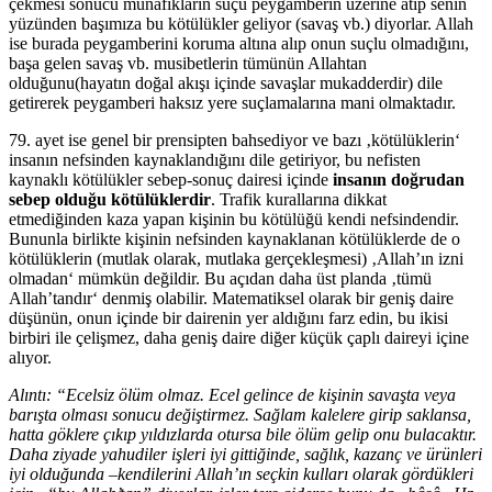
çekmesi sonucu münafıkların suçu peygamberin üzerine atıp senin
yüzünden başımıza bu kötülükler geliyor (savaş vb.) diyorlar. Allah
ise burada peygamberini koruma altına alıp onun suçlu olmadığını,
başa gelen savaş vb. musibetlerin tümünün Allahtan
olduğunu(hayatın doğal akışı içinde savaşlar mukadderdir) dile
getirerek peygamberi haksız yere suçlamalarına mani olmaktadır.
79. ayet ise genel bir prensipten bahsediyor ve bazı ‚kötülüklerin‘
insanın nefsinden kaynaklandığını dile getiriyor, bu nefisten
kaynaklı kötülükler sebep-sonuç dairesi içinde
insanın doğrudan
sebep olduğu kötülüklerdir
. Trafik kurallarına dikkat
etmediğinden kaza yapan kişinin bu kötülüğü kendi nefsindendir.
Bununla birlikte kişinin nefsinden kaynaklanan kötülüklerde de o
kötülüklerin (mutlak olarak, mutlaka gerçekleşmesi) ‚Allah’ın izni
olmadan‘ mümkün değildir. Bu açıdan daha üst planda ‚tümü
Allah’tandır‘ denmiş olabilir. Matematiksel olarak bir geniş daire
düşünün, onun içinde bir dairenin yer aldığını farz edin, bu ikisi
birbiri ile çelişmez, daha geniş daire diğer küçük çaplı daireyi içine
alıyor.
Alıntı: “Ecelsiz ölüm olmaz. Ecel gelince de kişinin savaşta veya
barışta olması sonucu değiştirmez. Sağlam kalelere girip saklansa,
hatta göklere çıkıp yıldızlarda otursa bile ölüm gelip onu bulacaktır.
Daha ziyade yahudiler işleri iyi gittiğinde, sağlık, kazanç ve ürünleri
iyi olduğunda –kendilerini Allah’ın seçkin kulları olarak gördükleri