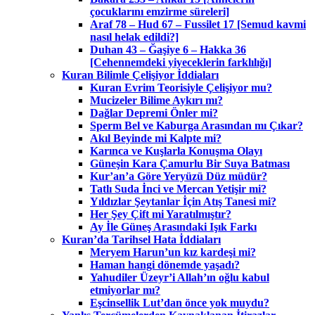
çocuklarını emzirme süreleri]
Araf 78 – Hud 67 – Fussilet 17 [Semud kavmi
nasıl helak edildi?]
Duhan 43 – Ğaşiye 6 – Hakka 36
[Cehennemdeki yiyeceklerin farklılığı]
Kuran Bilimle Çelişiyor İddiaları
Kuran Evrim Teorisiyle Çelişiyor mu?
Mucizeler Bilime Aykırı mı?
Dağlar Depremi Önler mi?
Sperm Bel ve Kaburga Arasından mı Çıkar?
Akıl Beyinde mi Kalpte mi?
Karınca ve Kuşlarla Konuşma Olayı
Güneşin Kara Çamurlu Bir Suya Batması
Kur’an’a Göre Yeryüzü Düz müdür?
Tatlı Suda İnci ve Mercan Yetişir mi?
Yıldızlar Şeytanlar İçin Atış Tanesi mi?
Her Şey Çift mi Yaratılmıştır?
Ay İle Güneş Arasındaki Işık Farkı
Kuran’da Tarihsel Hata İddiaları
Meryem Harun’un kız kardeşi mi?
Haman hangi dönemde yaşadı?
Yahudiler Üzeyr’i Allah’ın oğlu kabul
etmiyorlar mı?
Eşcinsellik Lut’dan önce yok muydu?