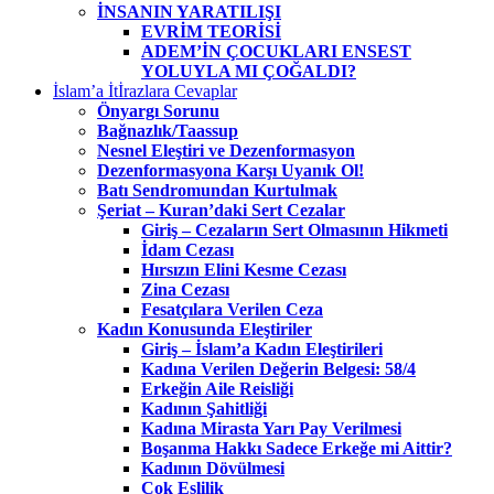
İNSANIN YARATILIŞI
EVRİM TEORİSİ
ADEM’İN ÇOCUKLARI ENSEST
YOLUYLA MI ÇOĞALDI?
İslam’a İtİrazlara Cevaplar
Önyargı Sorunu
Bağnazlık/Taassup
Nesnel Eleştiri ve Dezenformasyon
Dezenformasyona Karşı Uyanık Ol!
Batı Sendromundan Kurtulmak
Şeriat – Kuran’daki Sert Cezalar
Giriş – Cezaların Sert Olmasının Hikmeti
İdam Cezası
Hırsızın Elini Kesme Cezası
Zina Cezası
Fesatçılara Verilen Ceza
Kadın Konusunda Eleştiriler
Giriş – İslam’a Kadın Eleştirileri
Kadına Verilen Değerin Belgesi: 58/4
Erkeğin Aile Reisliği
Kadının Şahitliği
Kadına Mirasta Yarı Pay Verilmesi
Boşanma Hakkı Sadece Erkeğe mi Aittir?
Kadının Dövülmesi
Çok Eşlilik