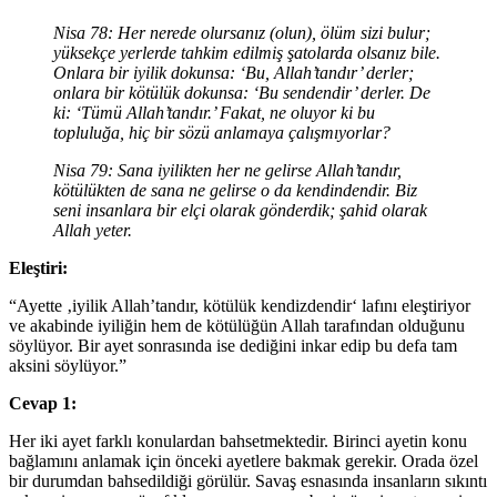
Nisa 78: Her nerede olursanız (olun), ölüm sizi bulur;
yüksekçe yerlerde tahkim edilmiş şatolarda olsanız bile.
Onlara bir iyilik dokunsa: ‘Bu, Allah’tandır’ derler;
onlara bir kötülük dokunsa: ‘Bu sendendir’ derler. De
ki: ‘Tümü Allah’tandır.’ Fakat, ne oluyor ki bu
topluluğa, hiç bir sözü anlamaya çalışmıyorlar?
Nisa 79: Sana iyilikten her ne gelirse Allah’tandır,
kötülükten de sana ne gelirse o da kendindendir. Biz
seni insanlara bir elçi olarak gönderdik; şahid olarak
Allah yeter.
Eleştiri:
“Ayette ‚iyilik Allah’tandır, kötülük kendizdendir‘ lafını eleştiriyor
ve akabinde iyiliğin hem de kötülüğün Allah tarafından olduğunu
söylüyor. Bir ayet sonrasında ise dediğini inkar edip bu defa tam
aksini söylüyor.”
Cevap 1:
Her iki ayet farklı konulardan bahsetmektedir. Birinci ayetin konu
bağlamını anlamak için önceki ayetlere bakmak gerekir. Orada özel
bir durumdan bahsedildiği görülür. Savaş esnasında insanların sıkıntı