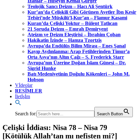
İzahlar – Hüseyin Kemal Gürger
Teolojik Sancı Deizm – Hacı Ali Şentürk
Kur’an’da Çelişkili Gibi Görünen Ayetler İbn Kesir
Tefsiri’nde Müşkilü’l-Kur’an – Flamur Kasami
Kuran’da Çelişki Yoktur – Bülent Tatlıcan
21 Soruda Deizm – Emrah Demiryent
Ateizm ve Deizm Eleştirisi – İbrahim Çoban
Hakikatin İzinde – Hamza Tzortzis
Avrupa’da Endülüs Bilim Mirası – Enes Şanal
Kayıp Aydınlanma: Arap Fetihlerinden Timur’a
Orta Asya’nın Altın Çağı – S. Frederick Starr
Avrupa’nın Üzerine Doğan İslam Güneşi – Dr.
Sigrid Hunke
Batı Medeniyetinin Doğulu Kökenleri – John M.
Hobson
Vİdeolar
RESİMLER
İletİşİm
Search for:
Search Button
Çelişki İddiası: Nisa 78 – Nisa 79
[Kötülük Allah’tan mı nefisten mi?]