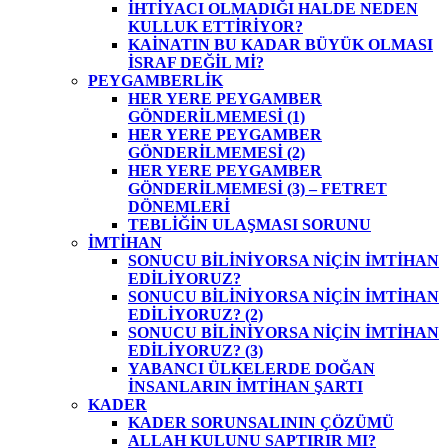
İHTİYACI OLMADIĞI HALDE NEDEN
KULLUK ETTİRİYOR?
KAİNATIN BU KADAR BÜYÜK OLMASI
İSRAF DEĞİL Mİ?
PEYGAMBERLİK
HER YERE PEYGAMBER
GÖNDERİLMEMESİ (1)
HER YERE PEYGAMBER
GÖNDERİLMEMESİ (2)
HER YERE PEYGAMBER
GÖNDERİLMEMESİ (3) – FETRET
DÖNEMLERİ
TEBLİĞİN ULAŞMASI SORUNU
İMTİHAN
SONUCU BİLİNİYORSA NİÇİN İMTİHAN
EDİLİYORUZ?
SONUCU BİLİNİYORSA NİÇİN İMTİHAN
EDİLİYORUZ? (2)
SONUCU BİLİNİYORSA NİÇİN İMTİHAN
EDİLİYORUZ? (3)
YABANCI ÜLKELERDE DOĞAN
İNSANLARIN İMTİHAN ŞARTI
KADER
KADER SORUNSALININ ÇÖZÜMÜ
ALLAH KULUNU SAPTIRIR MI?