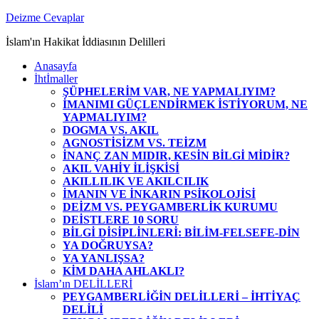
Zum
Deizme Cevaplar
Inhalt
İslam'ın Hakikat İddiasının Delilleri
springen
Anasayfa
İhtİmaller
ŞÜPHELERİM VAR, NE YAPMALIYIM?
İMANIMI GÜÇLENDİRMEK İSTİYORUM, NE
YAPMALIYIM?
DOGMA VS. AKIL
AGNOSTİSİZM VS. TEİZM
İNANÇ ZAN MIDIR, KESİN BİLGİ MİDİR?
AKIL VAHİY İLİŞKİSİ
AKILLILIK VE AKILCILIK
İMANIN VE İNKARIN PSİKOLOJİSİ
DEİZM VS. PEYGAMBERLİK KURUMU
DEİSTLERE 10 SORU
BİLGİ DİSİPLİNLERİ: BİLİM-FELSEFE-DİN
YA DOĞRUYSA?
YA YANLIŞSA?
KİM DAHA AHLAKLI?
İslam’ın DELİLLERİ
PEYGAMBERLİĞİN DELİLLERİ – İHTİYAÇ
DELİLİ