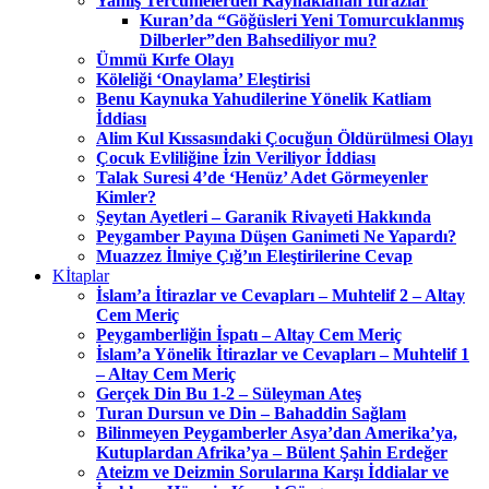
Yanlış Tercümelerden Kaynaklanan İtirazlar
Kuran’da “Göğüsleri Yeni Tomurcuklanmış
Dilberler”den Bahsediliyor mu?
Ümmü Kırfe Olayı
Köleliği ‘Onaylama’ Eleştirisi
Benu Kaynuka Yahudilerine Yönelik Katliam
İddiası
Alim Kul Kıssasındaki Çocuğun Öldürülmesi Olayı
Çocuk Evliliğine İzin Veriliyor İddiası
Talak Suresi 4’de ‘Henüz’ Adet Görmeyenler
Kimler?
Şeytan Ayetleri – Garanik Rivayeti Hakkında
Peygamber Payına Düşen Ganimeti Ne Yapardı?
Muazzez İlmiye Çığ’ın Eleştirilerine Cevap
Kİtaplar
İslam’a İtirazlar ve Cevapları – Muhtelif 2 – Altay
Cem Meriç
Peygamberliğin İspatı – Altay Cem Meriç
İslam’a Yönelik İtirazlar ve Cevapları – Muhtelif 1
– Altay Cem Meriç
Gerçek Din Bu 1-2 – Süleyman Ateş
Turan Dursun ve Din – Bahaddin Sağlam
Bilinmeyen Peygamberler Asya’dan Amerika’ya,
Kutuplardan Afrika’ya – Bülent Şahin Erdeğer
Ateizm ve Deizmin Sorularına Karşı İddialar ve