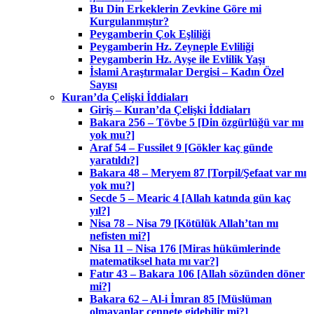
Bu Din Erkeklerin Zevkine Göre mi
Kurgulanmıştır?
Peygamberin Çok Eşliliği
Peygamberin Hz. Zeyneple Evliliği
Peygamberin Hz. Ayşe ile Evlilik Yaşı
İslami Araştırmalar Dergisi – Kadın Özel
Sayısı
Kuran’da Çelişki İddiaları
Giriş – Kuran’da Çelişki İddiaları
Bakara 256 – Tövbe 5 [Din özgürlüğü var mı
yok mu?]
Araf 54 – Fussilet 9 [Gökler kaç günde
yaratıldı?]
Bakara 48 – Meryem 87 [Torpil/Şefaat var mı
yok mu?]
Secde 5 – Mearic 4 [Allah katında gün kaç
yıl?]
Nisa 78 – Nisa 79 [Kötülük Allah’tan mı
nefisten mi?]
Nisa 11 – Nisa 176 [Miras hükümlerinde
matematiksel hata mı var?]
Fatır 43 – Bakara 106 [Allah sözünden döner
mi?]
Bakara 62 – Al-i İmran 85 [Müslüman
olmayanlar cennete gidebilir mi?]