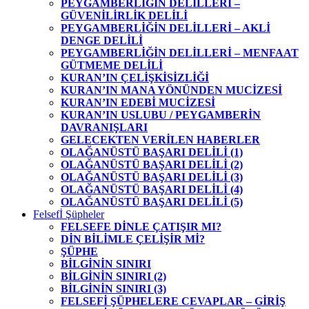
PEYGAMBERLİĞİN DELİLLERİ –
GÜVENİLİRLİK DELİLİ
PEYGAMBERLİĞİN DELİLLERİ – AKLİ
DENGE DELİLİ
PEYGAMBERLİĞİN DELİLLERİ – MENFAAT
GÜTMEME DELİLİ
KURAN’IN ÇELİŞKİSİZLİĞİ
KURAN’IN MANA YÖNÜNDEN MUCİZESİ
KURAN’IN EDEBİ MUCİZESİ
KURAN’IN USLUBU / PEYGAMBERİN
DAVRANIŞLARI
GELECEKTEN VERİLEN HABERLER
OLAĞANÜSTÜ BAŞARI DELİLİ (1)
OLAĞANÜSTÜ BAŞARI DELİLİ (2)
OLAĞANÜSTÜ BAŞARI DELİLİ (3)
OLAĞANÜSTÜ BAŞARI DELİLİ (4)
OLAĞANÜSTÜ BAŞARI DELİLİ (5)
Felsefİ Şüpheler
FELSEFE DİNLE ÇATIŞIR MI?
DİN BİLİMLE ÇELİŞİR Mİ?
ŞÜPHE
BİLGİNİN SINIRI
BİLGİNİN SINIRI (2)
BİLGİNİN SINIRI (3)
FELSEFİ ŞÜPHELERE CEVAPLAR – GİRİŞ