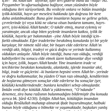
için– “bu Allah’tan” diyorlar, işler ters giderse bunu da –hâşâ– Hz.
Peygamber’in uğursuzluğuna bağlıyor, onun yüzünden böyle
olduğunu ileri sürüyorlardı. Bu vesileyle onlara ve bütün insanlığa
iyilik-kötülük, hayır-şer meselesi hakkında işin doğrusu bir kere
daha anlatılmaktadır. Buna göre insanların başına ne gelirse gelsin,
çevrelerinde iyi veya kötü ne olursa olsun bunların tamamı, hayrı-
şerri, iyisi-kötüsü Allah’tandır; O takdir etmiş, murat eylemiş ve
yaratmıştır, ancak olup biten şeylerde insanların katkısı, iyilik ile
kötülük, hayırla şer bakımından –yine Allah böyle istediği için–
farklı olmaktadır. Eğer iradelerine bırakılmış konularda iyi bir şeyle
karşılaşır, bir nimete nâil olur, bir başarı elde ederlerse Allah’ın
verdiği aklı, bilgiyi, iradeyi ve gücü doğru ve yerinde kullanmış
oldukları anlaşılır. Allah böyle istediği, buna razı olduğu, verdiği
kabiliyetleri bu sonucu elde etmek üzere kullansınlar diye verdiği
için hayır, iyilik, başarı Allah’tandır. Yine insanların irade ve
tercihlerine bırakılan konularda, alanlarda, işlerde insanlar akıl,
bilgi, irade ve güçlerini –ki bunların hepsini veren Allah’tır– yerinde
ve doğru kullanmazlar, bu yüzden O’nun razı olmadığı, kendilerinin
de hoşlarına gitmeyen sonuçlar elde ederlerse bu sonuçlar (şer,
kötülük) kendilerindendir; bunlara kendileri sebep olmuşlardır.
İmkân verdi diye kötülük Allah’a yüklenemez, “O’ndandır”
denemez, zira buna rızâsının bulunmadığını bildirmiştir (bu konuda
ayrıca bk. Şûrâ 42/30). İyiliğin Allah’tan, kötülüğün insandan
olduğu Resûlullah muhatap alınarak ifade buyurulmuştur, halbuki
bunun böyle olduğunu o bilmekte ve yaşamaktadır, başkaları yanlış