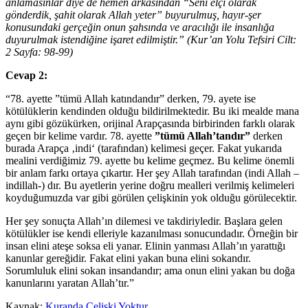
anlamasınlar diye de hemen arkasından “Seni elçi olarak
gönderdik, şahit olarak Allah yeter” buyurulmuş, hayır-şer
konusundaki gerçeğin onun şahsında ve aracılığı ile insanlığa
duyurulmak istendiğine işaret edilmiştir.” (Kur’an Yolu Tefsiri Cilt:
2 Sayfa: 98-99)
Cevap 2:
“78. ayette ”tümü Allah katındandır” derken, 79. ayete ise
kötülüklerin kendinden olduğu bildirilmektedir. Bu iki mealde mana
aynı gibi gözükürken, orijinal Arapçasında birbirinden farklı olarak
geçen bir kelime vardır. 78. ayette
”tümü Allah’tandır”
derken
burada Arapça ‚indi‘ (tarafından) kelimesi geçer. Fakat yukarıda
mealini verdiğimiz 79. ayette bu kelime geçmez. Bu kelime önemli
bir anlam farkı ortaya çıkartır. Her şey Allah tarafından (indi Allah –
indillah-) dır. Bu ayetlerin yerine doğru mealleri verilmiş kelimeleri
koyduğumuzda var gibi görülen çelişkinin yok olduğu görülecektir.
Her şey sonuçta Allah’ın dilemesi ve takdiriyledir. Başlara gelen
kötülükler ise kendi elleriyle kazanılması sonucundadır. Örneğin bir
insan elini ateşe soksa eli yanar. Elinin yanması Allah’ın yarattığı
kanunlar gereğidir. Fakat elini yakan buna elini sokandır.
Sorumluluk elini sokan insandandır; ama onun elini yakan bu doğa
kanunlarını yaratan Allah’tır.”
Kaynak:
Kuranda Çelişki Yoktur