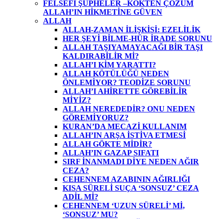
FELSEFİ ŞÜPHELER –KÖKTEN ÇÖZÜM
ALLAH’IN HİKMETİNE GÜVEN
ALLAH
ALLAH-ZAMAN İLİŞKİSİ: EZELİLİK
HER ŞEYİ BİLME-HÜR İRADE SORUNU
ALLAH TAŞIYAMAYACAĞI BİR TAŞI
KALDIRABİLİR Mİ?
ALLAH’I KİM YARATTI?
ALLAH KÖTÜLÜĞÜ NEDEN
ÖNLEMİYOR? TEODİZE SORUNU
ALLAH’I AHİRETTE GÖREBİLİR
MİYİZ?
ALLAH NEREDEDİR? ONU NEDEN
GÖREMİYORUZ?
KURAN’DA MECAZİ KULLANIM
ALLAH’IN ARŞA İSTİVA ETMESİ
ALLAH GÖKTE MİDİR?
ALLAH’IN GAZAP SIFATI
SIRF İNANMADI DİYE NEDEN AĞIR
CEZA?
CEHENNEM AZABININ AĞIRLIĞI
KISA SÜRELİ SUÇA ‘SONSUZ’ CEZA
ADİL Mİ?
CEHENNEM ‘UZUN SÜRELİ’ Mİ,
‘SONSUZ’ MU?