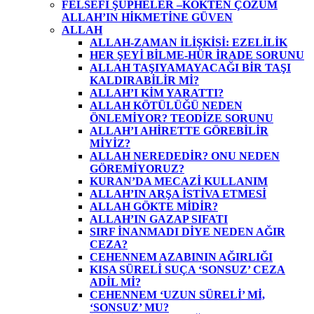
FELSEFİ ŞÜPHELER –KÖKTEN ÇÖZÜM
ALLAH’IN HİKMETİNE GÜVEN
ALLAH
ALLAH-ZAMAN İLİŞKİSİ: EZELİLİK
HER ŞEYİ BİLME-HÜR İRADE SORUNU
ALLAH TAŞIYAMAYACAĞI BİR TAŞI
KALDIRABİLİR Mİ?
ALLAH’I KİM YARATTI?
ALLAH KÖTÜLÜĞÜ NEDEN
ÖNLEMİYOR? TEODİZE SORUNU
ALLAH’I AHİRETTE GÖREBİLİR
MİYİZ?
ALLAH NEREDEDİR? ONU NEDEN
GÖREMİYORUZ?
KURAN’DA MECAZİ KULLANIM
ALLAH’IN ARŞA İSTİVA ETMESİ
ALLAH GÖKTE MİDİR?
ALLAH’IN GAZAP SIFATI
SIRF İNANMADI DİYE NEDEN AĞIR
CEZA?
CEHENNEM AZABININ AĞIRLIĞI
KISA SÜRELİ SUÇA ‘SONSUZ’ CEZA
ADİL Mİ?
CEHENNEM ‘UZUN SÜRELİ’ Mİ,
‘SONSUZ’ MU?