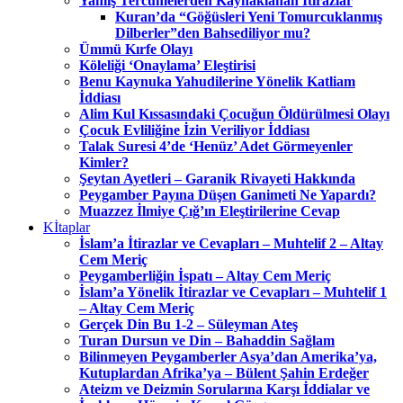
Yanlış Tercümelerden Kaynaklanan İtirazlar
Kuran’da “Göğüsleri Yeni Tomurcuklanmış
Dilberler”den Bahsediliyor mu?
Ümmü Kırfe Olayı
Köleliği ‘Onaylama’ Eleştirisi
Benu Kaynuka Yahudilerine Yönelik Katliam
İddiası
Alim Kul Kıssasındaki Çocuğun Öldürülmesi Olayı
Çocuk Evliliğine İzin Veriliyor İddiası
Talak Suresi 4’de ‘Henüz’ Adet Görmeyenler
Kimler?
Şeytan Ayetleri – Garanik Rivayeti Hakkında
Peygamber Payına Düşen Ganimeti Ne Yapardı?
Muazzez İlmiye Çığ’ın Eleştirilerine Cevap
Kİtaplar
İslam’a İtirazlar ve Cevapları – Muhtelif 2 – Altay
Cem Meriç
Peygamberliğin İspatı – Altay Cem Meriç
İslam’a Yönelik İtirazlar ve Cevapları – Muhtelif 1
– Altay Cem Meriç
Gerçek Din Bu 1-2 – Süleyman Ateş
Turan Dursun ve Din – Bahaddin Sağlam
Bilinmeyen Peygamberler Asya’dan Amerika’ya,
Kutuplardan Afrika’ya – Bülent Şahin Erdeğer
Ateizm ve Deizmin Sorularına Karşı İddialar ve