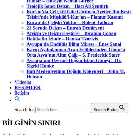
İzahlar – Hüseyin Kemal Gürger
Teolojik Sancı Deizm – Hacı Ali Şentürk
Kur’an’da Çelişkili Gibi Görünen Ayetler İbn Kesir
Tefsiri’nde Müşkilü’l-Kur’an – Flamur Kasami
Kuran’da Çelişki Yoktur – Bülent Tatlıcan
21 Soruda Deizm – Emrah Demiryent
Ateizm ve Deizm Eleştirisi – İbrahim Çoban
Hakikatin İzinde – Hamza Tzortzis
Avrupa’da Endülüs Bilim Mirası – Enes Şanal
Kayıp Aydınlanma: Arap Fetihlerinden Timur’a
Orta Asya’nın Altın Çağı – S. Frederick Starr
Avrupa’nın Üzerine Doğan İslam Güneşi – Dr.
Sigrid Hunke
Batı Medeniyetinin Doğulu Kökenleri – John M.
Hobson
Vİdeolar
RESİMLER
İletİşİm
Search for:
Search Button
BİLGİNİN SINIRI