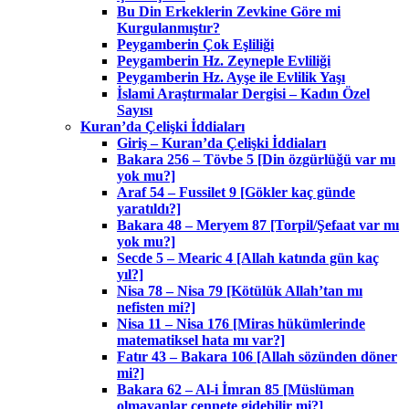
Bu Din Erkeklerin Zevkine Göre mi
Kurgulanmıştır?
Peygamberin Çok Eşliliği
Peygamberin Hz. Zeyneple Evliliği
Peygamberin Hz. Ayşe ile Evlilik Yaşı
İslami Araştırmalar Dergisi – Kadın Özel
Sayısı
Kuran’da Çelişki İddiaları
Giriş – Kuran’da Çelişki İddiaları
Bakara 256 – Tövbe 5 [Din özgürlüğü var mı
yok mu?]
Araf 54 – Fussilet 9 [Gökler kaç günde
yaratıldı?]
Bakara 48 – Meryem 87 [Torpil/Şefaat var mı
yok mu?]
Secde 5 – Mearic 4 [Allah katında gün kaç
yıl?]
Nisa 78 – Nisa 79 [Kötülük Allah’tan mı
nefisten mi?]
Nisa 11 – Nisa 176 [Miras hükümlerinde
matematiksel hata mı var?]
Fatır 43 – Bakara 106 [Allah sözünden döner
mi?]
Bakara 62 – Al-i İmran 85 [Müslüman
olmayanlar cennete gidebilir mi?]