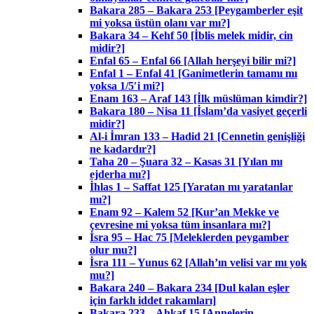
Bakara 285 – Bakara 253 [Peygamberler eşit
mi yoksa üstün olanı var mı?]
Bakara 34 – Kehf 50 [İblis melek midir, cin
midir?]
Enfal 65 – Enfal 66 [Allah herşeyi bilir mi?]
Enfal 1 – Enfal 41 [Ganimetlerin tamamı mı
yoksa 1/5′i mi?]
Enam 163 – Araf 143 [İlk müslüman kimdir?]
Bakara 180 – Nisa 11 [İslam’da vasiyet geçerli
midir?]
Al-i İmran 133 – Hadid 21 [Cennetin genişliği
ne kadardır?]
Taha 20 – Şuara 32 – Kasas 31 [Yılan mı
ejderha mı?]
İhlas 1 – Saffat 125 [Yaratan mı yaratanlar
mı?]
Enam 92 – Kalem 52 [Kur’an Mekke ve
çevresine mi yoksa tüm insanlara mı?]
İsra 95 – Hac 75 [Meleklerden peygamber
olur mu?]
İsra 111 – Yunus 62 [Allah’ın velisi var mı yok
mu?]
Bakara 240 – Bakara 234 [Dul kalan eşler
için farklı iddet rakamları]
Bakara 233 – Ahkaf 15 [Annelerin