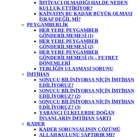
İHTİYACI OLMADIĞI HALDE NEDEN
KULLUK ETTİRİYOR?
KAİNATIN BU KADAR BÜYÜK OLMASI
İSRAF DEĞİL Mİ?
PEYGAMBERLİK
HER YERE PEYGAMBER
GÖNDERİLMEMESİ (1)
HER YERE PEYGAMBER
GÖNDERİLMEMESİ (2)
HER YERE PEYGAMBER
GÖNDERİLMEMESİ (3) – FETRET
DÖNEMLERİ
TEBLİĞİN ULAŞMASI SORUNU
İMTİHAN
SONUCU BİLİNİYORSA NİÇİN İMTİHAN
EDİLİYORUZ?
SONUCU BİLİNİYORSA NİÇİN İMTİHAN
EDİLİYORUZ? (2)
SONUCU BİLİNİYORSA NİÇİN İMTİHAN
EDİLİYORUZ? (3)
YABANCI ÜLKELERDE DOĞAN
İNSANLARIN İMTİHAN ŞARTI
KADER
KADER SORUNSALININ ÇÖZÜMÜ
ALLAH KULUNU SAPTIRIR MI?