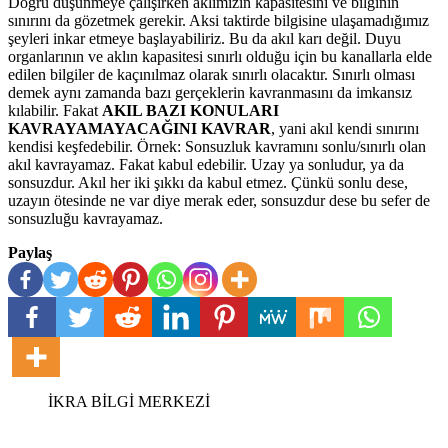
Doğru düşünmeye çalışırken aklımızın kapasitesini ve bilginin
sınırını da gözetmek gerekir. Aksi taktirde bilgisine ulaşamadığımız
şeyleri inkar etmeye başlayabiliriz. Bu da akıl karı değil. Duyu
organlarının ve aklın kapasitesi sınırlı olduğu için bu kanallarla elde
edilen bilgiler de kaçınılmaz olarak sınırlı olacaktır. Sınırlı olması
demek aynı zamanda bazı gerçeklerin kavranmasını da imkansız
kılabilir. Fakat
AKIL BAZI KONULARI
KAVRAYAMAYACAĞINI KAVRAR
, yani akıl kendi sınırını
kendisi keşfedebilir. Örnek: Sonsuzluk kavramını sonlu/sınırlı olan
akıl kavrayamaz. Fakat kabul edebilir. Uzay ya sonludur, ya da
sonsuzdur. Akıl her iki şıkkı da kabul etmez. Çünkü sonlu dese,
uzayın ötesinde ne var diye merak eder, sonsuzdur dese bu sefer de
sonsuzluğu kavrayamaz.
Paylaş
İKRA BİLGİ MERKEZİ