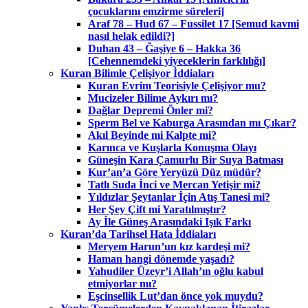
çocuklarını emzirme süreleri]
Araf 78 – Hud 67 – Fussilet 17 [Semud kavmi
nasıl helak edildi?]
Duhan 43 – Ğaşiye 6 – Hakka 36
[Cehennemdeki yiyeceklerin farklılığı]
Kuran Bilimle Çelişiyor İddiaları
Kuran Evrim Teorisiyle Çelişiyor mu?
Mucizeler Bilime Aykırı mı?
Dağlar Depremi Önler mi?
Sperm Bel ve Kaburga Arasından mı Çıkar?
Akıl Beyinde mi Kalpte mi?
Karınca ve Kuşlarla Konuşma Olayı
Güneşin Kara Çamurlu Bir Suya Batması
Kur’an’a Göre Yeryüzü Düz müdür?
Tatlı Suda İnci ve Mercan Yetişir mi?
Yıldızlar Şeytanlar İçin Atış Tanesi mi?
Her Şey Çift mi Yaratılmıştır?
Ay İle Güneş Arasındaki Işık Farkı
Kuran’da Tarihsel Hata İddiaları
Meryem Harun’un kız kardeşi mi?
Haman hangi dönemde yaşadı?
Yahudiler Üzeyr’i Allah’ın oğlu kabul
etmiyorlar mı?
Eşcinsellik Lut’dan önce yok muydu?