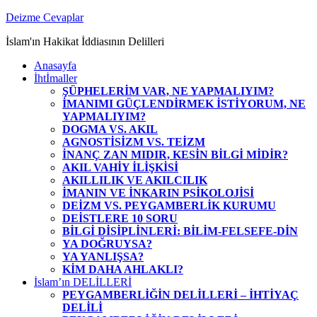
Zum
Deizme Cevaplar
Inhalt
İslam'ın Hakikat İddiasının Delilleri
springen
Anasayfa
İhtİmaller
ŞÜPHELERİM VAR, NE YAPMALIYIM?
İMANIMI GÜÇLENDİRMEK İSTİYORUM, NE
YAPMALIYIM?
DOGMA VS. AKIL
AGNOSTİSİZM VS. TEİZM
İNANÇ ZAN MIDIR, KESİN BİLGİ MİDİR?
AKIL VAHİY İLİŞKİSİ
AKILLILIK VE AKILCILIK
İMANIN VE İNKARIN PSİKOLOJİSİ
DEİZM VS. PEYGAMBERLİK KURUMU
DEİSTLERE 10 SORU
BİLGİ DİSİPLİNLERİ: BİLİM-FELSEFE-DİN
YA DOĞRUYSA?
YA YANLIŞSA?
KİM DAHA AHLAKLI?
İslam’ın DELİLLERİ
PEYGAMBERLİĞİN DELİLLERİ – İHTİYAÇ
DELİLİ