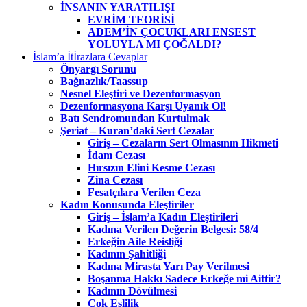
İNSANIN YARATILIŞI
EVRİM TEORİSİ
ADEM’İN ÇOCUKLARI ENSEST
YOLUYLA MI ÇOĞALDI?
İslam’a İtİrazlara Cevaplar
Önyargı Sorunu
Bağnazlık/Taassup
Nesnel Eleştiri ve Dezenformasyon
Dezenformasyona Karşı Uyanık Ol!
Batı Sendromundan Kurtulmak
Şeriat – Kuran’daki Sert Cezalar
Giriş – Cezaların Sert Olmasının Hikmeti
İdam Cezası
Hırsızın Elini Kesme Cezası
Zina Cezası
Fesatçılara Verilen Ceza
Kadın Konusunda Eleştiriler
Giriş – İslam’a Kadın Eleştirileri
Kadına Verilen Değerin Belgesi: 58/4
Erkeğin Aile Reisliği
Kadının Şahitliği
Kadına Mirasta Yarı Pay Verilmesi
Boşanma Hakkı Sadece Erkeğe mi Aittir?
Kadının Dövülmesi
Çok Eşlilik