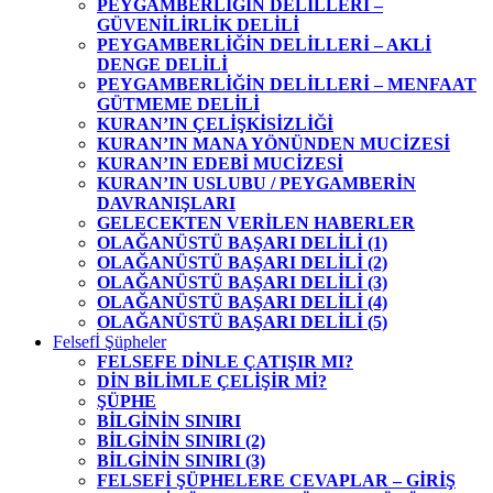
PEYGAMBERLİĞİN DELİLLERİ –
GÜVENİLİRLİK DELİLİ
PEYGAMBERLİĞİN DELİLLERİ – AKLİ
DENGE DELİLİ
PEYGAMBERLİĞİN DELİLLERİ – MENFAAT
GÜTMEME DELİLİ
KURAN’IN ÇELİŞKİSİZLİĞİ
KURAN’IN MANA YÖNÜNDEN MUCİZESİ
KURAN’IN EDEBİ MUCİZESİ
KURAN’IN USLUBU / PEYGAMBERİN
DAVRANIŞLARI
GELECEKTEN VERİLEN HABERLER
OLAĞANÜSTÜ BAŞARI DELİLİ (1)
OLAĞANÜSTÜ BAŞARI DELİLİ (2)
OLAĞANÜSTÜ BAŞARI DELİLİ (3)
OLAĞANÜSTÜ BAŞARI DELİLİ (4)
OLAĞANÜSTÜ BAŞARI DELİLİ (5)
Felsefİ Şüpheler
FELSEFE DİNLE ÇATIŞIR MI?
DİN BİLİMLE ÇELİŞİR Mİ?
ŞÜPHE
BİLGİNİN SINIRI
BİLGİNİN SINIRI (2)
BİLGİNİN SINIRI (3)
FELSEFİ ŞÜPHELERE CEVAPLAR – GİRİŞ