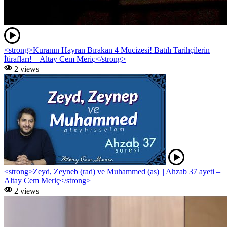
<strong>Kuranın Hayran Bırakan 4 Mucizesi! Batılı Tarihçilerin
İtirafları! – Altay Cem Meriç</strong>
2 views
<strong>Zeyd, Zeyneb (rad) ve Muhammed (as) || Ahzab 37 ayeti –
Altay Cem Meriç</strong>
2 views