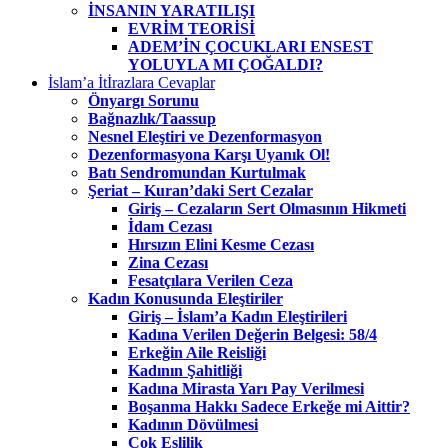
İNSANIN YARATILIŞI
EVRİM TEORİSİ
ADEM’İN ÇOCUKLARI ENSEST
YOLUYLA MI ÇOĞALDI?
İslam’a İtİrazlara Cevaplar
Önyargı Sorunu
Bağnazlık/Taassup
Nesnel Eleştiri ve Dezenformasyon
Dezenformasyona Karşı Uyanık Ol!
Batı Sendromundan Kurtulmak
Şeriat – Kuran’daki Sert Cezalar
Giriş – Cezaların Sert Olmasının Hikmeti
İdam Cezası
Hırsızın Elini Kesme Cezası
Zina Cezası
Fesatçılara Verilen Ceza
Kadın Konusunda Eleştiriler
Giriş – İslam’a Kadın Eleştirileri
Kadına Verilen Değerin Belgesi: 58/4
Erkeğin Aile Reisliği
Kadının Şahitliği
Kadına Mirasta Yarı Pay Verilmesi
Boşanma Hakkı Sadece Erkeğe mi Aittir?
Kadının Dövülmesi
Çok Eşlilik