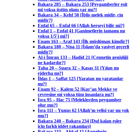
Bakara 285 – Bakara 253 [Peygamberler eşit
mi yoksa üstün olanı var mı?]
Bakara 34 – Kehf 50 [İblis melek midir, cin
midir?]
Enfal 65 – Enfal 66 [Allah herşeyi bilir mi?]
Enfal 1 – Enfal 41 [Ganimetlerin tamamı mı
yoksa 1/5′i mi?]
Enam 163 – Araf 143 [İlk müslüman kimdir?]
Bakara 180 – Nisa 11 [İslam’da vasiyet geçerli
midir?]
Al-i İmran 133 – Hadid 21 [Cennetin genişliği
ne kadardır?]
Taha 20 – Şuara 32 – Kasas 31 [Yılan mı
ejderha mı?]
İhlas 1 – Saffat 125 [Yaratan mı yaratanlar
mı?]
Enam 92 – Kalem 52 [Kur’an Mekke ve
çevresine mi yoksa tüm insanlara mı?]
İsra 95 – Hac 75 [Meleklerden peygamber
olur mu?]
İsra 111 – Yunus 62 [Allah’ın velisi var mı yok
mu?]
Bakara 240 – Bakara 234 [Dul kalan eşler
için farklı iddet rakamları]
Bakara 233 – Ahkaf 15 [Annelerin