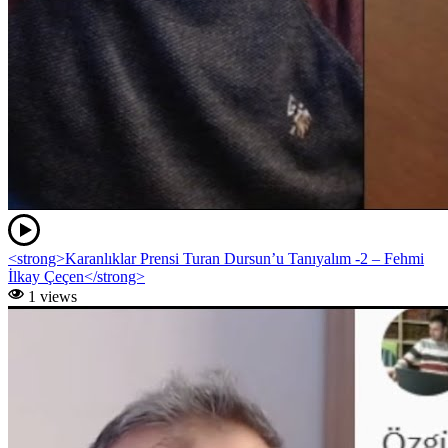
<strong>Karanlıklar Prensi Turan Dursun’u Tanıyalım -2 – Fehmi
İlkay Çeçen</strong>
1 views