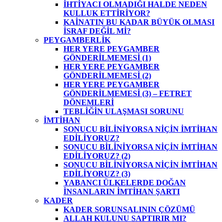
İHTİYACI OLMADIĞI HALDE NEDEN
KULLUK ETTİRİYOR?
KAİNATIN BU KADAR BÜYÜK OLMASI
İSRAF DEĞİL Mİ?
PEYGAMBERLİK
HER YERE PEYGAMBER
GÖNDERİLMEMESİ (1)
HER YERE PEYGAMBER
GÖNDERİLMEMESİ (2)
HER YERE PEYGAMBER
GÖNDERİLMEMESİ (3) – FETRET
DÖNEMLERİ
TEBLİĞİN ULAŞMASI SORUNU
İMTİHAN
SONUCU BİLİNİYORSA NİÇİN İMTİHAN
EDİLİYORUZ?
SONUCU BİLİNİYORSA NİÇİN İMTİHAN
EDİLİYORUZ? (2)
SONUCU BİLİNİYORSA NİÇİN İMTİHAN
EDİLİYORUZ? (3)
YABANCI ÜLKELERDE DOĞAN
İNSANLARIN İMTİHAN ŞARTI
KADER
KADER SORUNSALININ ÇÖZÜMÜ
ALLAH KULUNU SAPTIRIR MI?