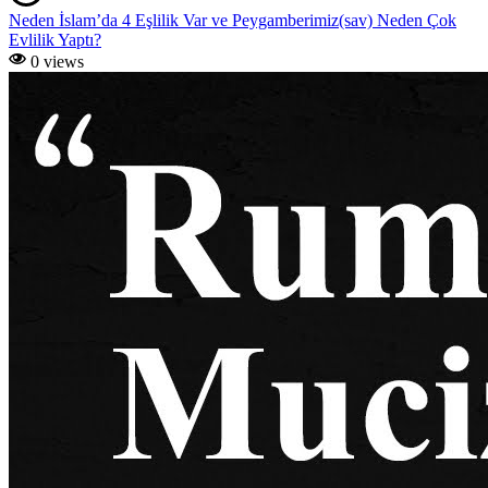
Neden İslam’da 4 Eşlilik Var ve Peygamberimiz(sav) Neden Çok
Evlilik Yaptı?
0 views