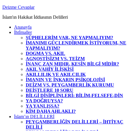
Zum
Deizme Cevaplar
Inhalt
İslam'ın Hakikat İddiasının Delilleri
springen
Anasayfa
İhtİmaller
ŞÜPHELERİM VAR, NE YAPMALIYIM?
İMANIMI GÜÇLENDİRMEK İSTİYORUM, NE
YAPMALIYIM?
DOGMA VS. AKIL
AGNOSTİSİZM VS. TEİZM
İNANÇ ZAN MIDIR, KESİN BİLGİ MİDİR?
AKIL VAHİY İLİŞKİSİ
AKILLILIK VE AKILCILIK
İMANIN VE İNKARIN PSİKOLOJİSİ
DEİZM VS. PEYGAMBERLİK KURUMU
DEİSTLERE 10 SORU
BİLGİ DİSİPLİNLERİ: BİLİM-FELSEFE-DİN
YA DOĞRUYSA?
YA YANLIŞSA?
KİM DAHA AHLAKLI?
İslam’ın DELİLLERİ
PEYGAMBERLİĞİN DELİLLERİ – İHTİYAÇ
DELİLİ