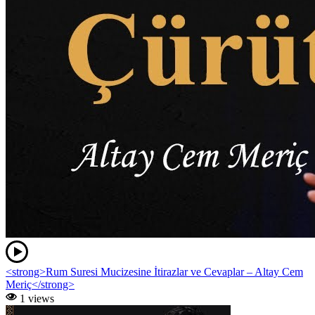
<strong>Rum Suresi Mucizesine İtirazlar ve Cevaplar – Altay Cem
Meriç</strong>
1 views