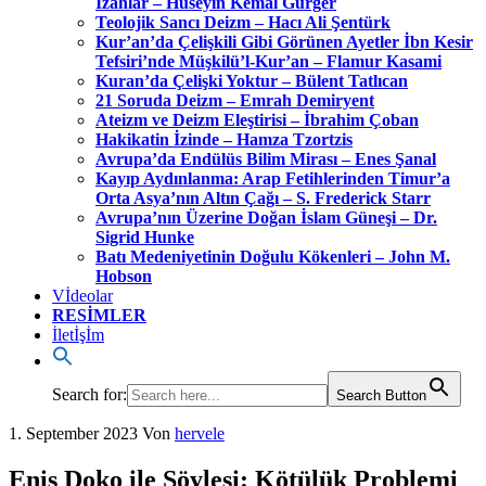
İzahlar – Hüseyin Kemal Gürger
Teolojik Sancı Deizm – Hacı Ali Şentürk
Kur’an’da Çelişkili Gibi Görünen Ayetler İbn Kesir
Tefsiri’nde Müşkilü’l-Kur’an – Flamur Kasami
Kuran’da Çelişki Yoktur – Bülent Tatlıcan
21 Soruda Deizm – Emrah Demiryent
Ateizm ve Deizm Eleştirisi – İbrahim Çoban
Hakikatin İzinde – Hamza Tzortzis
Avrupa’da Endülüs Bilim Mirası – Enes Şanal
Kayıp Aydınlanma: Arap Fetihlerinden Timur’a
Orta Asya’nın Altın Çağı – S. Frederick Starr
Avrupa’nın Üzerine Doğan İslam Güneşi – Dr.
Sigrid Hunke
Batı Medeniyetinin Doğulu Kökenleri – John M.
Hobson
Vİdeolar
RESİMLER
İletİşİm
Search for:
Search Button
1. September 2023
Von
hervele
Enis Doko ile Söyleşi: Kötülük Problemi