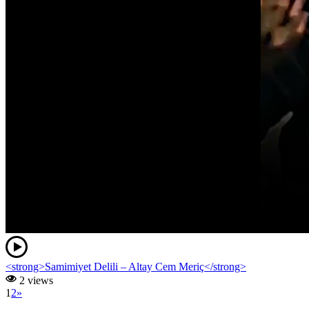
<strong>Samimiyet Delili – Altay Cem Meriç</strong>
2 views
1
2
»