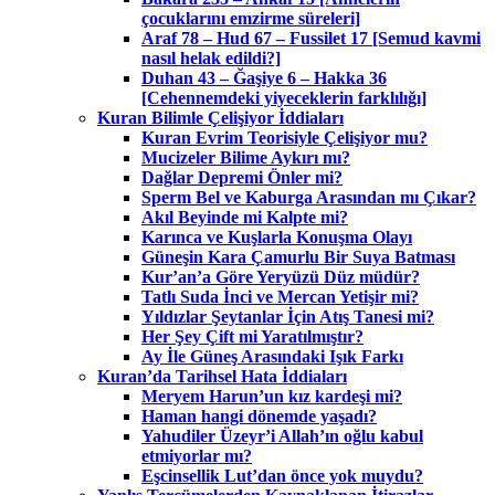
çocuklarını emzirme süreleri]
Araf 78 – Hud 67 – Fussilet 17 [Semud kavmi
nasıl helak edildi?]
Duhan 43 – Ğaşiye 6 – Hakka 36
[Cehennemdeki yiyeceklerin farklılığı]
Kuran Bilimle Çelişiyor İddiaları
Kuran Evrim Teorisiyle Çelişiyor mu?
Mucizeler Bilime Aykırı mı?
Dağlar Depremi Önler mi?
Sperm Bel ve Kaburga Arasından mı Çıkar?
Akıl Beyinde mi Kalpte mi?
Karınca ve Kuşlarla Konuşma Olayı
Güneşin Kara Çamurlu Bir Suya Batması
Kur’an’a Göre Yeryüzü Düz müdür?
Tatlı Suda İnci ve Mercan Yetişir mi?
Yıldızlar Şeytanlar İçin Atış Tanesi mi?
Her Şey Çift mi Yaratılmıştır?
Ay İle Güneş Arasındaki Işık Farkı
Kuran’da Tarihsel Hata İddiaları
Meryem Harun’un kız kardeşi mi?
Haman hangi dönemde yaşadı?
Yahudiler Üzeyr’i Allah’ın oğlu kabul
etmiyorlar mı?
Eşcinsellik Lut’dan önce yok muydu?