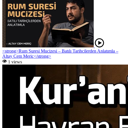
<strong>Rum Suresi Mucizesi – Batılı Tarihçilerden Anlatımla –
Altay Cem Meriç</strong>
1 views