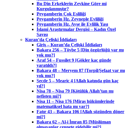
Bu Din Erkeklerin Zevkine Göre mi
Kurgulanmıştır?
Peygamberin Çok Eşliliği
Peygamberin Hz. Zeyneple Evliliği
Peygamberin Hz. Ayşe ile Evlilik Yaşı
İslami Araştırmalar Dergisi – Kadın Özel
Sayısı
Kuran’da Çelişki İddiaları
Giriş – Kuran’da Çelişki İddiaları
Bakara 256 – Tövbe 5 [Din özgürlüğü var mı
yok mu?]
Araf 54 – Fussilet 9 [Gökler kaç günde
yaratıldı?]
Bakara 48 – Meryem 87 [Torpil/Şefaat var mı
yok mu?]
Secde 5 – Mearic 4 [Allah katında gün kaç
yıl?]
Nisa 78 – Nisa 79 [Kötülük Allah’tan mı
nefisten mi?]
Nisa 11 – Nisa 176 [Miras hükümlerinde
matematiksel hata mı var?]
Fatır 43 – Bakara 106 [Allah sözünden döner
mi?]
Bakara 62 – Al-i İmran 85 [Müslüman
olmayanlar cennete gidebilir mi?]