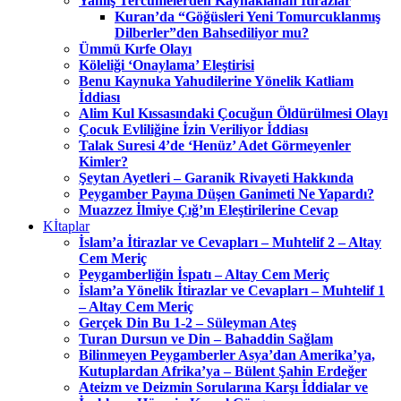
Yanlış Tercümelerden Kaynaklanan İtirazlar
Kuran’da “Göğüsleri Yeni Tomurcuklanmış
Dilberler”den Bahsediliyor mu?
Ümmü Kırfe Olayı
Köleliği ‘Onaylama’ Eleştirisi
Benu Kaynuka Yahudilerine Yönelik Katliam
İddiası
Alim Kul Kıssasındaki Çocuğun Öldürülmesi Olayı
Çocuk Evliliğine İzin Veriliyor İddiası
Talak Suresi 4’de ‘Henüz’ Adet Görmeyenler
Kimler?
Şeytan Ayetleri – Garanik Rivayeti Hakkında
Peygamber Payına Düşen Ganimeti Ne Yapardı?
Muazzez İlmiye Çığ’ın Eleştirilerine Cevap
Kİtaplar
İslam’a İtirazlar ve Cevapları – Muhtelif 2 – Altay
Cem Meriç
Peygamberliğin İspatı – Altay Cem Meriç
İslam’a Yönelik İtirazlar ve Cevapları – Muhtelif 1
– Altay Cem Meriç
Gerçek Din Bu 1-2 – Süleyman Ateş
Turan Dursun ve Din – Bahaddin Sağlam
Bilinmeyen Peygamberler Asya’dan Amerika’ya,
Kutuplardan Afrika’ya – Bülent Şahin Erdeğer
Ateizm ve Deizmin Sorularına Karşı İddialar ve