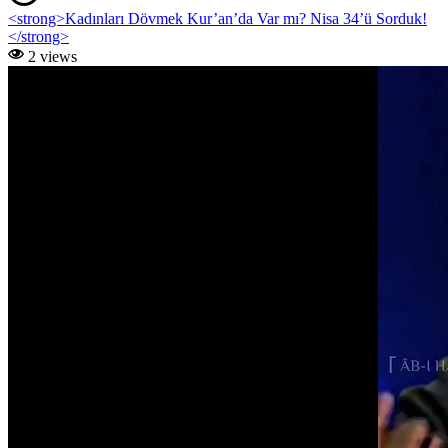
<strong>Kadınları Dövmek Kur’an’da Var mı? Nisa 34’ü Sorduk!
</strong>
2 views