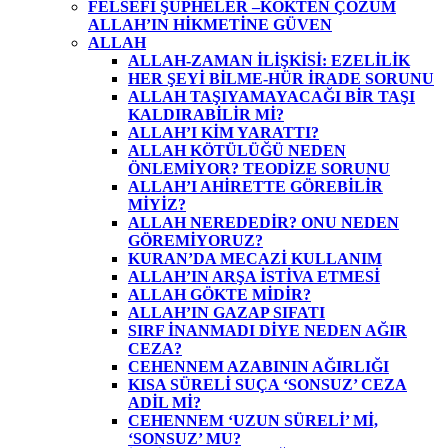
FELSEFİ ŞÜPHELER –KÖKTEN ÇÖZÜM
ALLAH’IN HİKMETİNE GÜVEN
ALLAH
ALLAH-ZAMAN İLİŞKİSİ: EZELİLİK
HER ŞEYİ BİLME-HÜR İRADE SORUNU
ALLAH TAŞIYAMAYACAĞI BİR TAŞI
KALDIRABİLİR Mİ?
ALLAH’I KİM YARATTI?
ALLAH KÖTÜLÜĞÜ NEDEN
ÖNLEMİYOR? TEODİZE SORUNU
ALLAH’I AHİRETTE GÖREBİLİR
MİYİZ?
ALLAH NEREDEDİR? ONU NEDEN
GÖREMİYORUZ?
KURAN’DA MECAZİ KULLANIM
ALLAH’IN ARŞA İSTİVA ETMESİ
ALLAH GÖKTE MİDİR?
ALLAH’IN GAZAP SIFATI
SIRF İNANMADI DİYE NEDEN AĞIR
CEZA?
CEHENNEM AZABININ AĞIRLIĞI
KISA SÜRELİ SUÇA ‘SONSUZ’ CEZA
ADİL Mİ?
CEHENNEM ‘UZUN SÜRELİ’ Mİ,
‘SONSUZ’ MU?