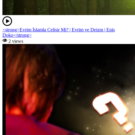
<strong>Evrim İslamla Çelişir Mi? | Evrim ve Deizm | Enis
Doko</strong>
2 views