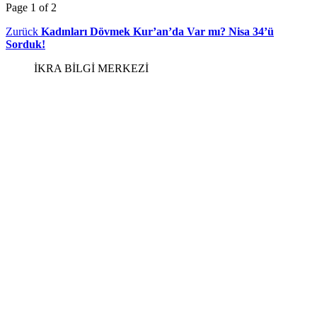
Page 1 of 2
Beitragsnavigation
Vorheriger
Zurück
Kadınları Dövmek Kur’an’da Var mı? Nisa 34’ü
Beitrag
Sorduk!
İKRA BİLGİ MERKEZİ