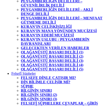
PEYGAMBERLİĞİN DELİLLERİ –
GÜVENİLİRLİK DELİLİ
PEYGAMBERLİĞİN DELİLLERİ – AKLİ
DENGE DELİLİ
PEYGAMBERLİĞİN DELİLLERİ – MENFAAT
GÜTMEME DELİLİ
KURAN’IN ÇELİŞKİSİZLİĞİ
KURAN’IN MANA YÖNÜNDEN MUCİZESİ
KURAN’IN EDEBİ MUCİZESİ
KURAN’IN USLUBU / PEYGAMBERİN
DAVRANIŞLARI
GELECEKTEN VERİLEN HABERLER
OLAĞANÜSTÜ BAŞARI DELİLİ (1)
OLAĞANÜSTÜ BAŞARI DELİLİ (2)
OLAĞANÜSTÜ BAŞARI DELİLİ (3)
OLAĞANÜSTÜ BAŞARI DELİLİ (4)
OLAĞANÜSTÜ BAŞARI DELİLİ (5)
Felsefİ Şüpheler
FELSEFE DİNLE ÇATIŞIR MI?
DİN BİLİMLE ÇELİŞİR Mİ?
ŞÜPHE
BİLGİNİN SINIRI
BİLGİNİN SINIRI (2)
BİLGİNİN SINIRI (3)
FELSEFİ ŞÜPHELERE CEVAPLAR – GİRİŞ