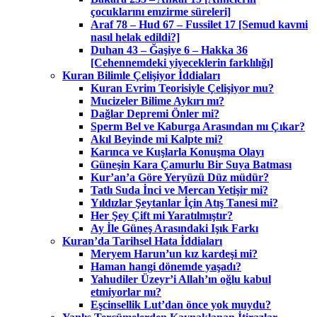
çocuklarını emzirme süreleri]
Araf 78 – Hud 67 – Fussilet 17 [Semud kavmi
nasıl helak edildi?]
Duhan 43 – Ğaşiye 6 – Hakka 36
[Cehennemdeki yiyeceklerin farklılığı]
Kuran Bilimle Çelişiyor İddiaları
Kuran Evrim Teorisiyle Çelişiyor mu?
Mucizeler Bilime Aykırı mı?
Dağlar Depremi Önler mi?
Sperm Bel ve Kaburga Arasından mı Çıkar?
Akıl Beyinde mi Kalpte mi?
Karınca ve Kuşlarla Konuşma Olayı
Güneşin Kara Çamurlu Bir Suya Batması
Kur’an’a Göre Yeryüzü Düz müdür?
Tatlı Suda İnci ve Mercan Yetişir mi?
Yıldızlar Şeytanlar İçin Atış Tanesi mi?
Her Şey Çift mi Yaratılmıştır?
Ay İle Güneş Arasındaki Işık Farkı
Kuran’da Tarihsel Hata İddiaları
Meryem Harun’un kız kardeşi mi?
Haman hangi dönemde yaşadı?
Yahudiler Üzeyr’i Allah’ın oğlu kabul
etmiyorlar mı?
Eşcinsellik Lut’dan önce yok muydu?