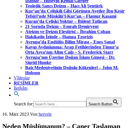
İzahlar – Hüseyin Kemal Gürger
Teolojik Sancı Deizm – Hacı Ali Şentürk
Kur’an’da Çelişkili Gibi Görünen Ayetler İbn Kesir
Tefsiri’nde Müşkilü’l-Kur’an – Flamur Kasami
Kuran’da Çelişki Yoktur – Bülent Tatlıcan
21 Soruda Deizm – Emrah Demiryent
Ateizm ve Deizm Eleştirisi – İbrahim Çoban
Hakikatin İzinde – Hamza Tzortzis
Avrupa’da Endülüs Bilim Mirası – Enes Şanal
Kayıp Aydınlanma: Arap Fetihlerinden Timur’a
Orta Asya’nın Altın Çağı – S. Frederick Starr
Avrupa’nın Üzerine Doğan İslam Güneşi – Dr.
Sigrid Hunke
Batı Medeniyetinin Doğulu Kökenleri – John M.
Hobson
Vİdeolar
RESİMLER
İletİşİm
Search for:
Search Button
16. März 2023
Von
hervele
Neden Müslümanım? – Caner Taslaman