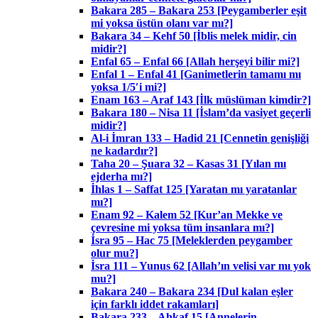
Bakara 285 – Bakara 253 [Peygamberler eşit
mi yoksa üstün olanı var mı?]
Bakara 34 – Kehf 50 [İblis melek midir, cin
midir?]
Enfal 65 – Enfal 66 [Allah herşeyi bilir mi?]
Enfal 1 – Enfal 41 [Ganimetlerin tamamı mı
yoksa 1/5′i mi?]
Enam 163 – Araf 143 [İlk müslüman kimdir?]
Bakara 180 – Nisa 11 [İslam’da vasiyet geçerli
midir?]
Al-i İmran 133 – Hadid 21 [Cennetin genişliği
ne kadardır?]
Taha 20 – Şuara 32 – Kasas 31 [Yılan mı
ejderha mı?]
İhlas 1 – Saffat 125 [Yaratan mı yaratanlar
mı?]
Enam 92 – Kalem 52 [Kur’an Mekke ve
çevresine mi yoksa tüm insanlara mı?]
İsra 95 – Hac 75 [Meleklerden peygamber
olur mu?]
İsra 111 – Yunus 62 [Allah’ın velisi var mı yok
mu?]
Bakara 240 – Bakara 234 [Dul kalan eşler
için farklı iddet rakamları]
Bakara 233 – Ahkaf 15 [Annelerin