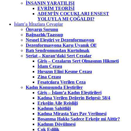
İNSANIN YARATILIŞI
EVRİM TEORİSİ
ADEM’İN ÇOCUKLARI ENSEST
YOLUYLA MI ÇOĞALDI?
İslam’a İtİrazlara Cevaplar
Önyargı Sorunu
Bağnazlık/Taassup
Nesnel Eleştiri ve Dezenformasyon
Dezenformasyona Karşı Uyanık Ol!
Batı Sendromundan Kurtulmak
Şeriat – Kuran’daki Sert Cezalar
Giriş – Cezaların Sert Olmasının Hikmeti
İdam Cezası
Hırsızın Elini Kesme Cezası
Zina Cezası
Fesatçılara Verilen Ceza
Kadın Konusunda Eleştiriler
Giriş – İslam’a Kadın Eleştirileri
Kadına Verilen Değerin Belgesi: 58/4
Erkeğin Aile Reisliği
Kadının Şahitliği
Kadına Mirasta Yarı Pay Verilmesi
Boşanma Hakkı Sadece Erkeğe mi Aittir?
Kadının Dövülmesi
Çok Eşlilik