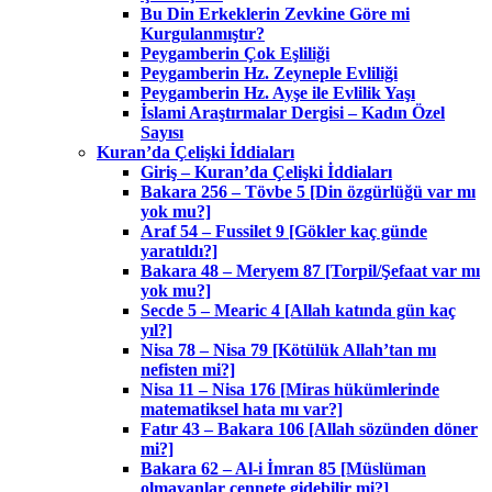
Bu Din Erkeklerin Zevkine Göre mi
Kurgulanmıştır?
Peygamberin Çok Eşliliği
Peygamberin Hz. Zeyneple Evliliği
Peygamberin Hz. Ayşe ile Evlilik Yaşı
İslami Araştırmalar Dergisi – Kadın Özel
Sayısı
Kuran’da Çelişki İddiaları
Giriş – Kuran’da Çelişki İddiaları
Bakara 256 – Tövbe 5 [Din özgürlüğü var mı
yok mu?]
Araf 54 – Fussilet 9 [Gökler kaç günde
yaratıldı?]
Bakara 48 – Meryem 87 [Torpil/Şefaat var mı
yok mu?]
Secde 5 – Mearic 4 [Allah katında gün kaç
yıl?]
Nisa 78 – Nisa 79 [Kötülük Allah’tan mı
nefisten mi?]
Nisa 11 – Nisa 176 [Miras hükümlerinde
matematiksel hata mı var?]
Fatır 43 – Bakara 106 [Allah sözünden döner
mi?]
Bakara 62 – Al-i İmran 85 [Müslüman
olmayanlar cennete gidebilir mi?]