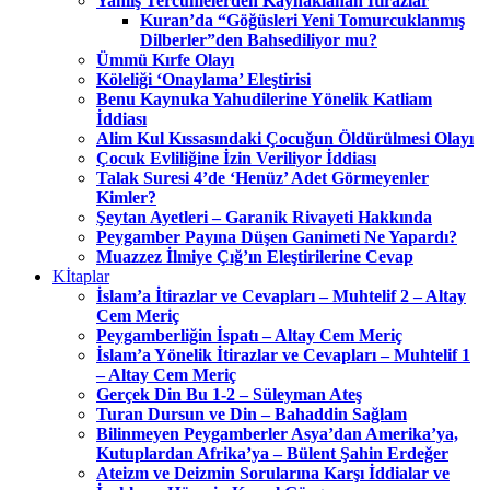
Yanlış Tercümelerden Kaynaklanan İtirazlar
Kuran’da “Göğüsleri Yeni Tomurcuklanmış
Dilberler”den Bahsediliyor mu?
Ümmü Kırfe Olayı
Köleliği ‘Onaylama’ Eleştirisi
Benu Kaynuka Yahudilerine Yönelik Katliam
İddiası
Alim Kul Kıssasındaki Çocuğun Öldürülmesi Olayı
Çocuk Evliliğine İzin Veriliyor İddiası
Talak Suresi 4’de ‘Henüz’ Adet Görmeyenler
Kimler?
Şeytan Ayetleri – Garanik Rivayeti Hakkında
Peygamber Payına Düşen Ganimeti Ne Yapardı?
Muazzez İlmiye Çığ’ın Eleştirilerine Cevap
Kİtaplar
İslam’a İtirazlar ve Cevapları – Muhtelif 2 – Altay
Cem Meriç
Peygamberliğin İspatı – Altay Cem Meriç
İslam’a Yönelik İtirazlar ve Cevapları – Muhtelif 1
– Altay Cem Meriç
Gerçek Din Bu 1-2 – Süleyman Ateş
Turan Dursun ve Din – Bahaddin Sağlam
Bilinmeyen Peygamberler Asya’dan Amerika’ya,
Kutuplardan Afrika’ya – Bülent Şahin Erdeğer
Ateizm ve Deizmin Sorularına Karşı İddialar ve