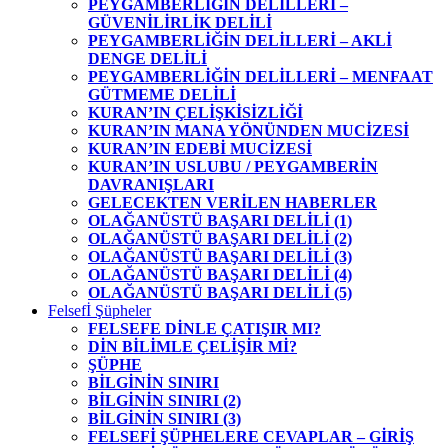
PEYGAMBERLİĞİN DELİLLERİ –
GÜVENİLİRLİK DELİLİ
PEYGAMBERLİĞİN DELİLLERİ – AKLİ
DENGE DELİLİ
PEYGAMBERLİĞİN DELİLLERİ – MENFAAT
GÜTMEME DELİLİ
KURAN’IN ÇELİŞKİSİZLİĞİ
KURAN’IN MANA YÖNÜNDEN MUCİZESİ
KURAN’IN EDEBİ MUCİZESİ
KURAN’IN USLUBU / PEYGAMBERİN
DAVRANIŞLARI
GELECEKTEN VERİLEN HABERLER
OLAĞANÜSTÜ BAŞARI DELİLİ (1)
OLAĞANÜSTÜ BAŞARI DELİLİ (2)
OLAĞANÜSTÜ BAŞARI DELİLİ (3)
OLAĞANÜSTÜ BAŞARI DELİLİ (4)
OLAĞANÜSTÜ BAŞARI DELİLİ (5)
Felsefİ Şüpheler
FELSEFE DİNLE ÇATIŞIR MI?
DİN BİLİMLE ÇELİŞİR Mİ?
ŞÜPHE
BİLGİNİN SINIRI
BİLGİNİN SINIRI (2)
BİLGİNİN SINIRI (3)
FELSEFİ ŞÜPHELERE CEVAPLAR – GİRİŞ