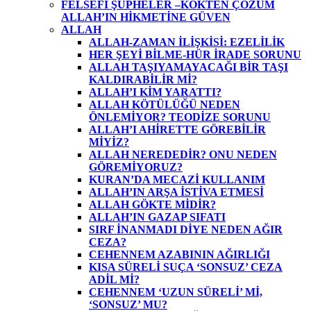
FELSEFİ ŞÜPHELER –KÖKTEN ÇÖZÜM
ALLAH’IN HİKMETİNE GÜVEN
ALLAH
ALLAH-ZAMAN İLİŞKİSİ: EZELİLİK
HER ŞEYİ BİLME-HÜR İRADE SORUNU
ALLAH TAŞIYAMAYACAĞI BİR TAŞI
KALDIRABİLİR Mİ?
ALLAH’I KİM YARATTI?
ALLAH KÖTÜLÜĞÜ NEDEN
ÖNLEMİYOR? TEODİZE SORUNU
ALLAH’I AHİRETTE GÖREBİLİR
MİYİZ?
ALLAH NEREDEDİR? ONU NEDEN
GÖREMİYORUZ?
KURAN’DA MECAZİ KULLANIM
ALLAH’IN ARŞA İSTİVA ETMESİ
ALLAH GÖKTE MİDİR?
ALLAH’IN GAZAP SIFATI
SIRF İNANMADI DİYE NEDEN AĞIR
CEZA?
CEHENNEM AZABININ AĞIRLIĞI
KISA SÜRELİ SUÇA ‘SONSUZ’ CEZA
ADİL Mİ?
CEHENNEM ‘UZUN SÜRELİ’ Mİ,
‘SONSUZ’ MU?