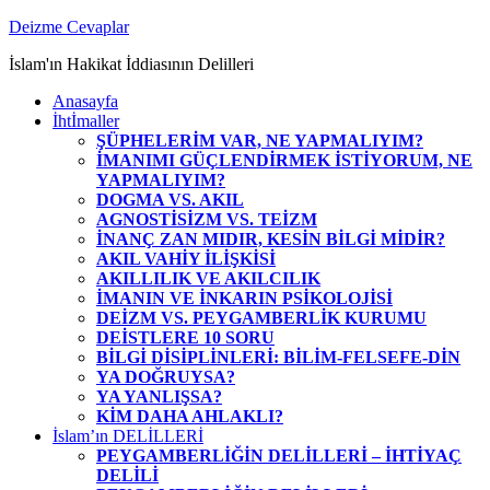
Zum
Deizme Cevaplar
Inhalt
İslam'ın Hakikat İddiasının Delilleri
springen
Anasayfa
İhtİmaller
ŞÜPHELERİM VAR, NE YAPMALIYIM?
İMANIMI GÜÇLENDİRMEK İSTİYORUM, NE
YAPMALIYIM?
DOGMA VS. AKIL
AGNOSTİSİZM VS. TEİZM
İNANÇ ZAN MIDIR, KESİN BİLGİ MİDİR?
AKIL VAHİY İLİŞKİSİ
AKILLILIK VE AKILCILIK
İMANIN VE İNKARIN PSİKOLOJİSİ
DEİZM VS. PEYGAMBERLİK KURUMU
DEİSTLERE 10 SORU
BİLGİ DİSİPLİNLERİ: BİLİM-FELSEFE-DİN
YA DOĞRUYSA?
YA YANLIŞSA?
KİM DAHA AHLAKLI?
İslam’ın DELİLLERİ
PEYGAMBERLİĞİN DELİLLERİ – İHTİYAÇ
DELİLİ